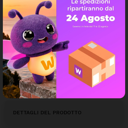
Spedizione gratuita
a partire da 99€
Assistenza Live Chat
Ampia scelta di pagamenti
Spedizione express veloce
Possibilità di reso e rimborso
DETTAGLI DEL PRODOTTO