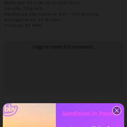
Materiale: X5 CrNi 18-10 (AISI 304);
Densità: 7,9 g/m3;
Resistenza alla trazione: 540 - 750 N/mmq;
Allungamento: 45 % min.;
Durezza: 82 HRB.
Quantità
Aggiungi Al Carrello