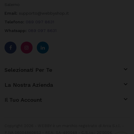
Salerno
Email:
supporto@webbyshop.it
Telefono:
089 097 8631
Whatsapp:
089 097 8631

Selezionati Per Te

La Nostra Azienda
keyboard_arrow_down
Il Tuo Account
Copyright 2026 - WEBBY è un marchio registrato di Arca S.r.l. -
P.IVA 06004860653 - REA: SA-490049 - C.S.I.v.: 20'000€