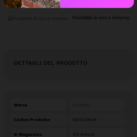
Spedizione express veloce
Possibilità di reso e rimborso
DETTAGLI DEL PRODOTTO
Marca
Contact
Codice Prodotto
BBY029536
In Magazzino
120 Articoli