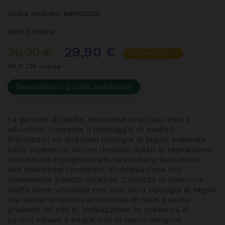
Codice prodotto:
BBY029536
MPN:
STR0012
29,90 €
30,90 €
RISPARMI 0,57 €
IVA IT 22% inclusa
Disponibile in pronta spedizione
La gamma di staffe, realizzate in acciaio inox o
alluminio, consente il montaggio di moduli
fotovoltaici su qualsiasi tipologia di tegola presente
sulla copertura. Alcuni modelli, dotati di regolazione
trasversale e longitudinale, si adattano facilmente
alle specifiche condizioni di installazione con
dimensione travetti variabile. L'utilizzo di ciascuna
staffa viene vincolato non solo dalla tipologia di tegola
ma anche ai carichi accidentali di neve e vento
presenti nel sito di installazione: in presenza di
carichi elevati o ampie luci di lavoro vengono