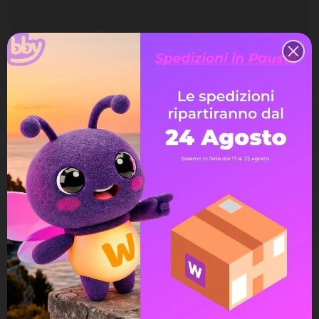
Quantità
Aggiungi Al Carrello
Spedizione gratuita
a partire da 99€
Assistenza Live Chat
Ampia scelta di pagamenti