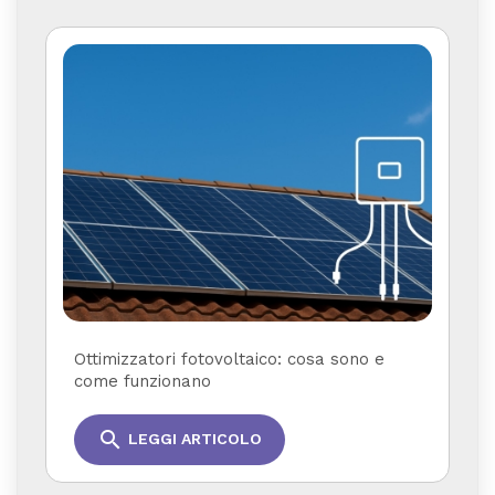
Ottimizzatori fotovoltaico: cosa sono e
come funzionano
search
LEGGI ARTICOLO