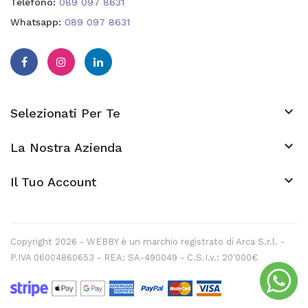
Telefono:
089 097 8631
Whatsapp:
089 097 8631

Selezionati Per Te

La Nostra Azienda
keyboard_arrow_down
Il Tuo Account
Copyright 2026 - WEBBY è un marchio registrato di Arca S.r.l. -
P.IVA 06004860653 - REA: SA-490049 - C.S.I.v.: 20'000€