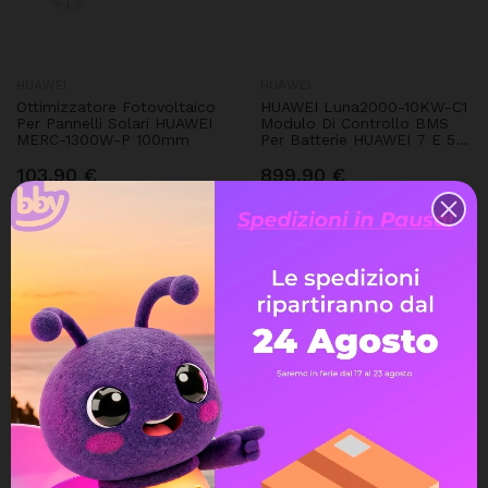
HUAWEI
HUAWEI
Ottimizzatore Fotovoltaico
HUAWEI Luna2000-10KW-C1
Per Pannelli Solari HUAWEI
Modulo Di Controllo BMS
MERC-1300W-P 100mm
Per Batterie HUAWEI 7 E 5
S1
103,90 €
899,90 €