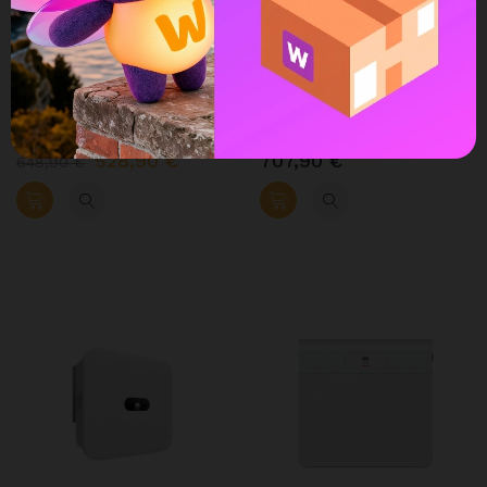
HUAWEI
HUAWEI
Inverter HUAWEI SUN2000-
Inverter HUAWEI SUN2000-
5KTL-L1 Ibrido Monofase
12KTL-M5 Trifase 12.000W
5000W 5kW
12kW
528,90 €
707,90 €
648,90 €