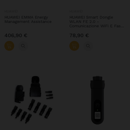
HUAWEI
HUAWEI
HUAWEI EMMA Energy
HUAWEI Smart Dongle
Management Assistance
WLAN FE 2.0 -
Comunicazione WiFi E Fast
Ethernet - SDONGLEA-
05(AP+STA)
406,90 €
78,90 €