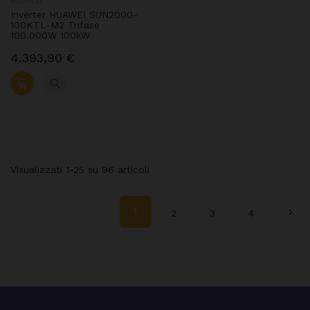
HUAWEI
Inverter HUAWEI SUN2000-
100KTL-M2 Trifase
100.000W 100kW
4.393,90 €
Visualizzati 1-25 su 96 articoli
1

2
3
4