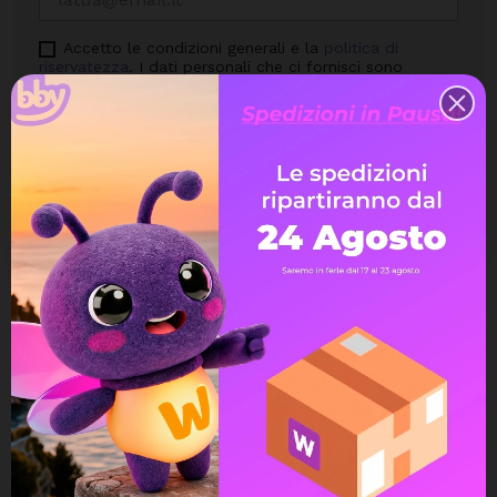
Accetto le condizioni generali e la
politica di
riservatezza
. I dati personali che ci fornisci sono
utilizzati per rispondere alle tue domande, elaborare gli
ordini o consentire l'accesso a informazioni specifiche.
Hai il diritto di modificare e cancellare tutte le
informazioni personali che si trovano nella pagina "Il
mio Account".
Avvisami quando torna disponibile
Assistenza Live Chat
Ampia scelta di pagamenti
Spedizione express veloce
Possibilità di reso e rimborso