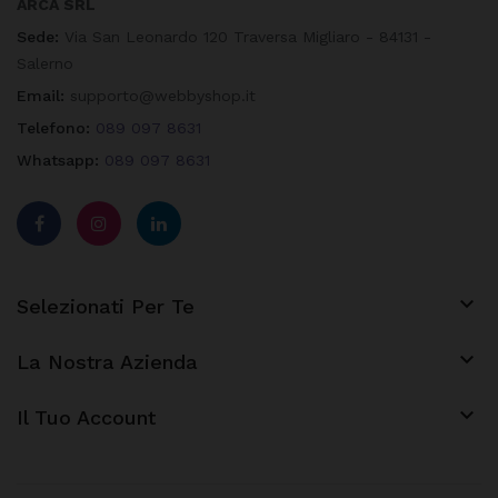
ARCA SRL
Sede:
Via San Leonardo 120 Traversa Migliaro - 84131 -
Salerno
Email:
supporto@webbyshop.it
Telefono:
089 097 8631
Whatsapp:
089 097 8631

Selezionati Per Te

La Nostra Azienda
keyboard_arrow_down
Il Tuo Account