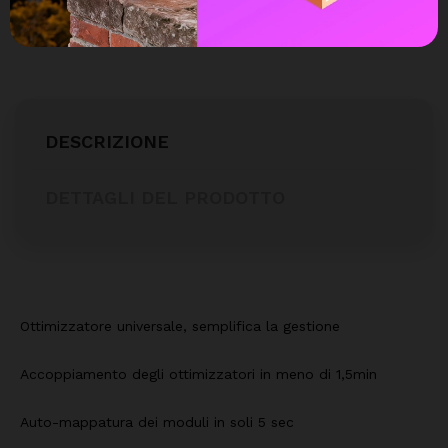
DESCRIZIONE
DETTAGLI DEL PRODOTTO
Ottimizzatore universale, semplifica la gestione
Accoppiamento degli ottimizzatori in meno di 1,5min
Auto-mappatura dei moduli in soli 5 sec