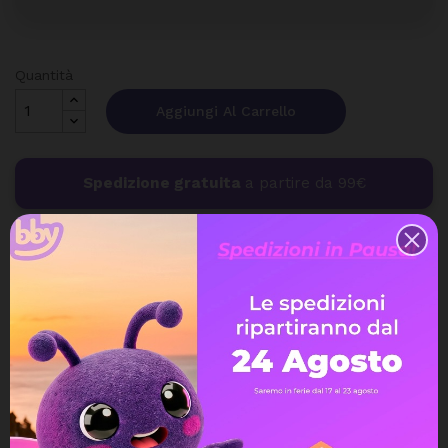
Quantità
Aggiungi Al Carrello
Spedizione gratuita
a partire da 99€
Assistenza Live Chat
Ampia scelta di pagamenti
Spedizione express veloce
Possibilità di reso e rimborso