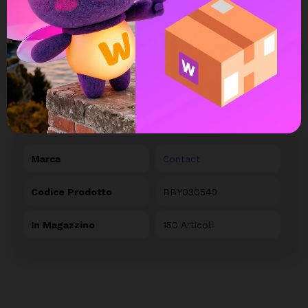
DETTAGLI DEL PRODOTTO
Marca
Contact
Codice Prodotto
BBY030540
In Magazzino
150 Articoli