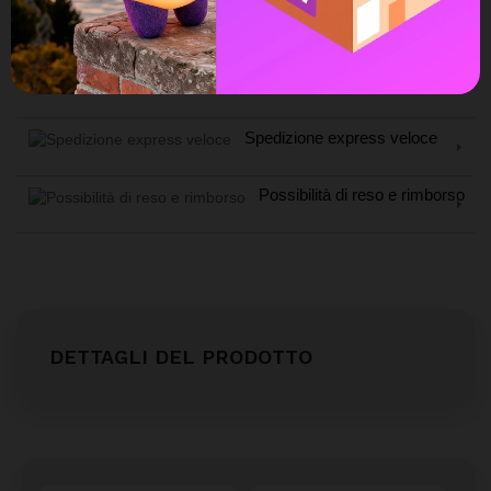
Assistenza Live Chat
Ampia scelta di pagamenti
Spedizione express veloce
Possibilità di reso e rimborso
DETTAGLI DEL PRODOTTO