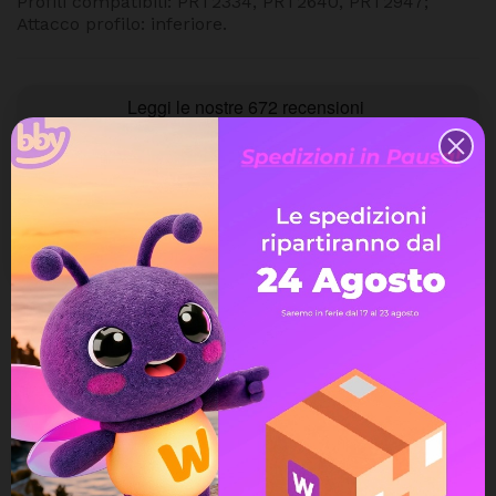
Profili compatibili: PRT2334, PRT2640, PRT2947;
Attacco profilo: inferiore.
Quantità
Aggiungi Al Carrello
Spedizione gratuita
a partire da 99€