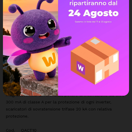
DESCRIZIONE
DETTAGLI DEL PRODOTTO
Quadri AC, (senza interfaccia), composti da interruttori
magnetotermici differenziali, potere di interruzione da 6kA,
300 mA di classe A per la protezione di ogni inverter,
scaricatori di sovratensione trifase 20 kA con relativa
protezione.
Cod. QACT10