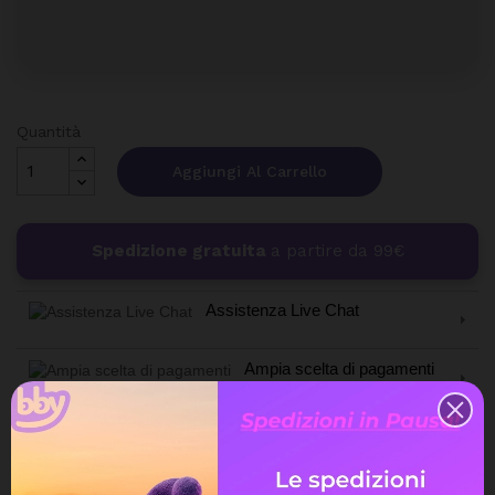
Quantità
Aggiungi Al Carrello
Spedizione gratuita
a partire da 99€
Assistenza Live Chat
Ampia scelta di pagamenti
Spedizione express veloce
Possibilità di reso e rimborso