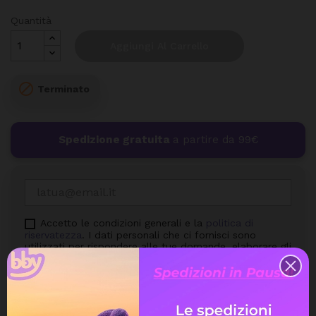
Quantità
Aggiungi Al Carrello

Terminato
Spedizione gratuita
a partire da 99€
Accetto le condizioni generali e la
politica di
riservatezza
. I dati personali che ci fornisci sono
utilizzati per rispondere alle tue domande, elaborare gli
ordini o consentire l'accesso a informazioni specifiche.
Hai il diritto di modificare e cancellare tutte le
informazioni personali che si trovano nella pagina "Il
mio Account".