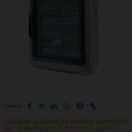
Condividi
SECSUN QUADRO DI CAMPO 3 STRING
HE IN PARALLELO 600 VDC-LIGHT