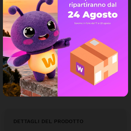
Avvisami quando torna disponibile
Assistenza Live Chat
Ampia scelta di pagamenti
Spedizione express veloce
Possibilità di reso e rimborso
DETTAGLI DEL PRODOTTO