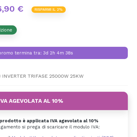
6,90 €
RISPARMI IL 2%
izione
promo termina tra:
3d 2h 4m 37s
3 INVERTER TRIFASE 25000W 25KW
IVA AGEVOLATA AL 10%
rodotto è applicata IVA agevolata al 10%
agamento si prega di scaricare il modulo IVA: