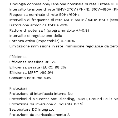
Tipologia connessione/Tensione nominale di rete Trifase 
Intervallo tensione di rete 184V~276V (PH-N); 310V~480V (PH-
Frequenza nominale di rete 50Hz/60Hz
Intervallo di frequenza di rete 45Hz~55Hz / 54Hz~66Hz (secon
Distorsione armonica totale <3%
Fattore di potenza 1 (programmabile +/-0.8)
Intervallo di regolazione della
Potenza Attiva (impostabile) 0~100%
Limitazione immissione in rete Immissione regolabile da zer
Efficienza
Efficienza massima 98.6%
Efficienza pesata (EURO) 98.2%
Efficienza MPPT >99.9%
Consumo notturno <3W
Protezioni
Protezione di interfaccia interna No
Protezioni di sicurezza Anti islanding, RCMU, Ground Fault Mo
Protezione da inversione di polarità DC Sì
Sezionatore DC Integrato
Protezione da surriscaldamento Sì