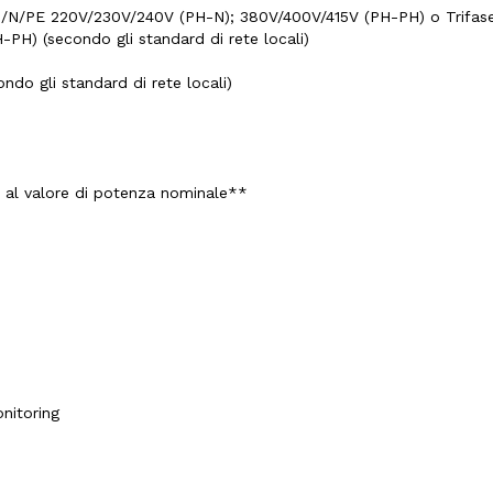
3PH/N/PE 220V/230V/240V (PH-N); 380V/400V/415V (PH-PH) o Trifa
PH) (secondo gli standard di rete locali)
do gli standard di rete locali)
o al valore di potenza nominale**
nitoring