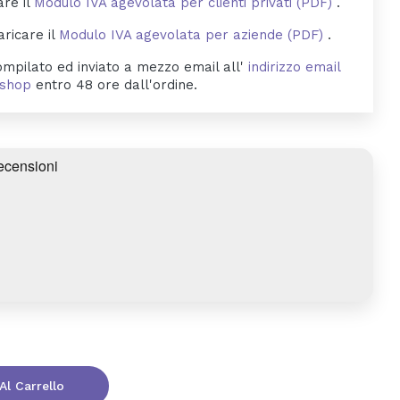
are il
Modulo IVA agevolata per clienti privati (PDF)
.
aricare il
Modulo IVA agevolata per aziende (PDF)
.
mpilato ed inviato a mezzo email all'
indirizzo email
byshop
entro 48 ore dall'ordine.
Al Carrello