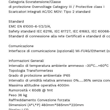
Categoria Sovratensione/Classe
di protezione Overvoltage Category III / Protective class I
Scaricatori integrati AC/DC MOV: Tipo 2 standard
Standard
EMC EN 61000-6-1/2/3/4,
Safety standard IEC 62116, IEC 61727, IEC 61683, IEC 60068-
Standard di connessione alla rete Certificati e standard di
Comunicazione
Interfacce di comunicazione (opzionali) Wi-Fi/4G/Ethernet (o
Informazioni Generali
Intervallo di temperatura ambiente ammesso -30°C...+60°C (
Topologia Transformerless
Grado di protezione ambientale IP65
Intervallo di umidità relativa ammesso 0%.....95% senza co
Massima altitudine operativa 4000m
Rumorosità < 60dB @ 1mt
Peso 36 kg
Raffreddamento Convezione forzata
Dimensioni (A*L*P) 480mm*585mm*220mm
Display LCD