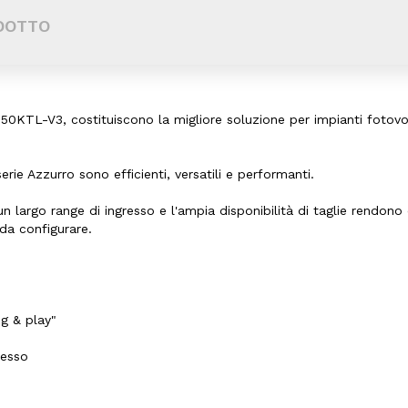
DOTTO
0KTL-V3, costituiscono la migliore soluzione per impianti fotovol
serie Azzurro sono efficienti, versatili e performanti.
n largo range di ingresso e l'ampia disponibilità di taglie rendono 
 da configurare.
ug & play"
resso