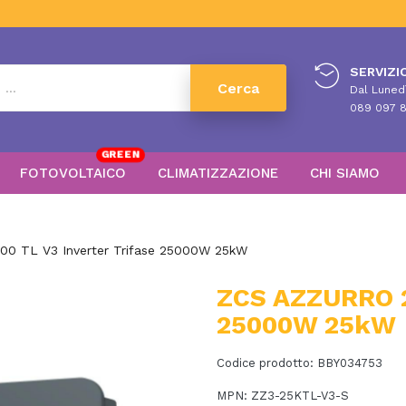
SERVIZIO
Cerca
Dal Lunedì
089 097 8
GREEN
FOTOVOLTAICO
CLIMATIZZAZIONE
CHI SIAMO
0 TL V3 Inverter Trifase 25000W 25kW
ZCS AZZURRO 2
25000W 25kW
Codice prodotto:
BBY034753
MPN:
ZZ3-25KTL-V3-S