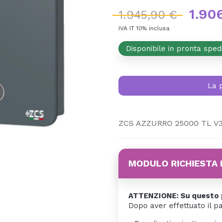
1.90
1.945,90 €
IVA IT 10% inclusa
Disponibile in pronta sped
La 
ZCS AZZURRO 25000 TL V
MODULO RICHIESTA 
ATTENZIONE: Su questo p
Dopo aver effettuato il p