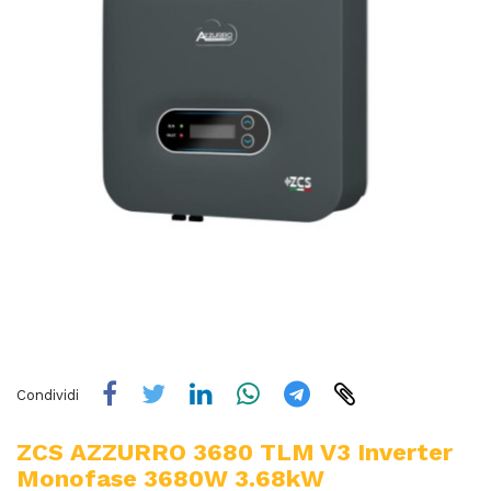
Condividi
ZCS AZZURRO 3680 TLM V3 Inverter
Monofase 3680W 3.68kW