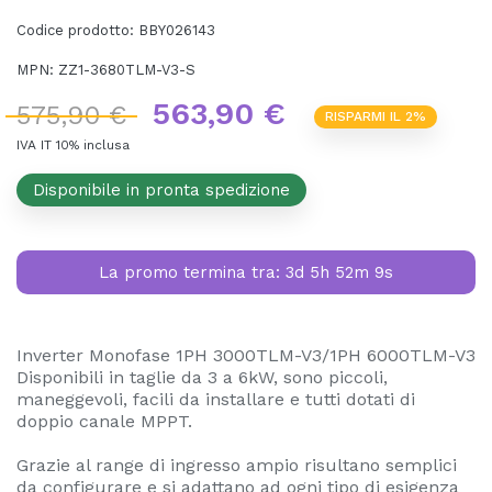
Codice prodotto:
BBY026143
MPN:
ZZ1-3680TLM-V3-S
563,90 €
575,90 €
RISPARMI IL 2%
IVA IT 10% inclusa
Disponibile in pronta spedizione
La promo termina tra:
3d 5h 52m 8s
Inverter Monofase 1PH 3000TLM-V3/1PH 6000TLM-V3
Disponibili in taglie da 3 a 6kW, sono piccoli,
maneggevoli, facili da installare e tutti dotati di
doppio canale MPPT.
Grazie al range di ingresso ampio risultano semplici
da configurare e si adattano ad ogni tipo di esigenza