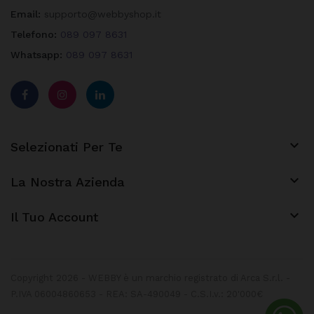
Email:
supporto@webbyshop.it
Telefono:
089 097 8631
Whatsapp:
089 097 8631

Selezionati Per Te

La Nostra Azienda
keyboard_arrow_down
Il Tuo Account
Copyright 2026 - WEBBY è un marchio registrato di Arca S.r.l. -
P.IVA 06004860653 - REA: SA-490049 - C.S.I.v.: 20'000€