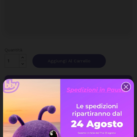
Quantità
Aggiungi Al Carrello
Spedizione gratuita
a partire da 99€
Assistenza Live Chat
Ampia scelta di pagamenti
Spedizione express veloce