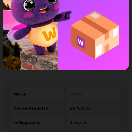
Possibilità di reso e rimborso
DETTAGLI DEL PRODOTTO
Marca
Sendo
Codice Prodotto
BBY035607
In Magazzino
4 Articoli