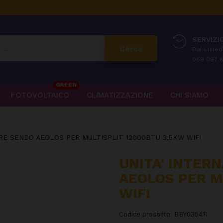
SERVIZIO
Cerca
Dal Lunedì
089 097 8
GREEN
FOTOVOLTAICO
CLIMATIZZAZIONE
CHI SIAMO
ORE SENDO AEOLOS PER MULTISPLIT 12000BTU 3,5KW WIFI
UNITA' INTER
AEOLOS PER M
WIFI
Codice prodotto:
BBY035411