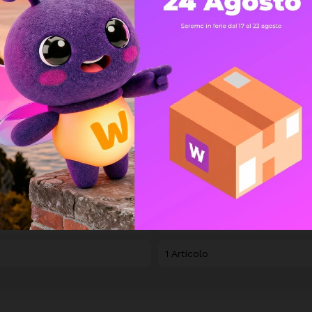
Sendo
BBY035411
1 Articolo