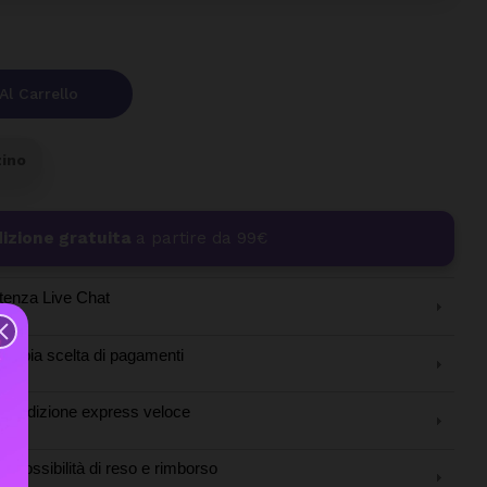
Al Carrello
zino
izione gratuita
a partire da 99€
tenza Live Chat
Ampia scelta di pagamenti
Spedizione express veloce
Possibilità di reso e rimborso