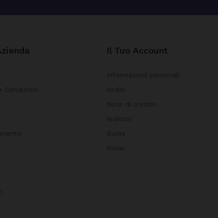
Azienda
Il Tuo Account
Informazioni personali
e Condizioni
Ordini
Note di credito
i
Indirizzi
amento
Buoni
Avvisi
i