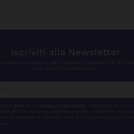
Iscriviti alla Newsletter
i annullare l'iscrizione in ogni momento. Promettiamo di farne bu
uso e di non diffonderla a terzi :)
izioni generali e la
politica di riservatezza
. I dati personali che ci
pondere alle tue domande, elaborare gli ordini o consentire l'access
diritto di modificare e cancellare tutte le informazioni personali che
ount".