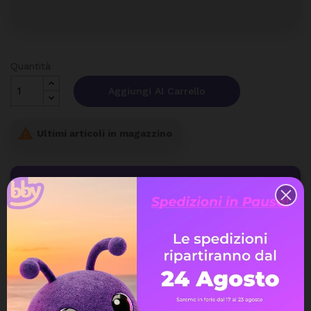
Quantità
Aggiungi Al Carrello

Ultimi articoli in magazzino
Spedizione gratuita
a partire da 99€
Assistenza Live Chat
Ampia scelta di pagamenti
Spedizione express veloce