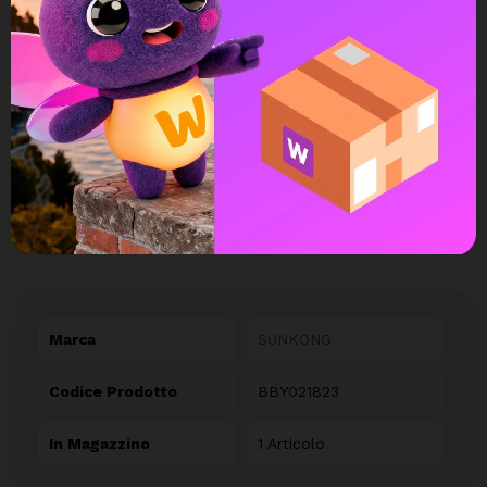
Possibilità di reso e rimborso
DETTAGLI DEL PRODOTTO
Marca
SUNKONG
Codice Prodotto
BBY021823
In Magazzino
1 Articolo