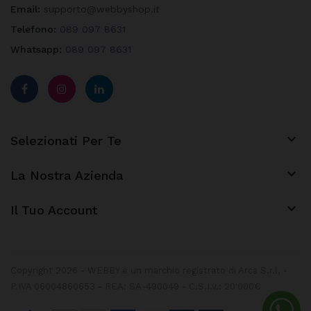
Email:
supporto@webbyshop.it
Telefono:
089 097 8631
Whatsapp:
089 097 8631

Selezionati Per Te

La Nostra Azienda
keyboard_arrow_down
Il Tuo Account
Copyright 2026 - WEBBY è un marchio registrato di Arca S.r.l. -
P.IVA 06004860653 - REA: SA-490049 - C.S.I.v.: 20'000€