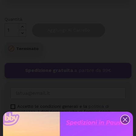
Quantità
Aggiungi Al Carrello

Terminato
Spedizione gratuita
a partire da 99€
Accetto le condizioni generali e la
politica di
riservatezza
. I dati personali che ci fornisci sono
utilizzati per rispondere alle tue domande, elaborare gli
ordini o consentire l'accesso a informazioni specifiche.
Hai il diritto di modificare e cancellare tutte le
informazioni personali che si trovano nella pagina "Il
mio Account".