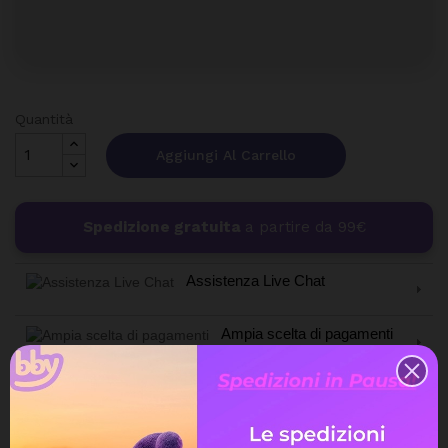
Quantità
Aggiungi Al Carrello
Spedizione gratuita
a partire da 99€
Assistenza Live Chat
Ampia scelta di pagamenti
Spedizione express veloce
Possibilità di reso e rimborso