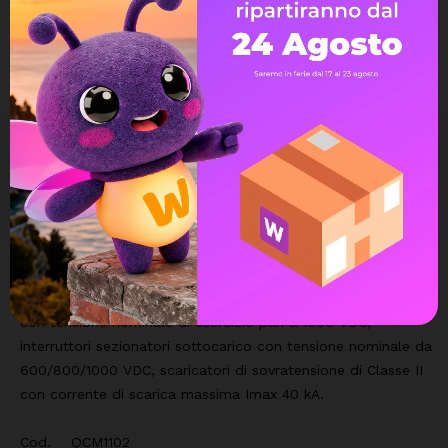
DESCRIZIONE
DETTAGLI DEL PRODOTTO
Quadri di campo, composti da portafusibili 2P con fusibili
con tensione nominale di esercizio pari a 1000 VDC,
interruttori sezionatori sottocarico con tensione nominale da
600/800/1000 VDC, scaricatori di sovratensione di Classe II
con corrente di scarica massima Imax 40 kA.
Cod. QCM1102