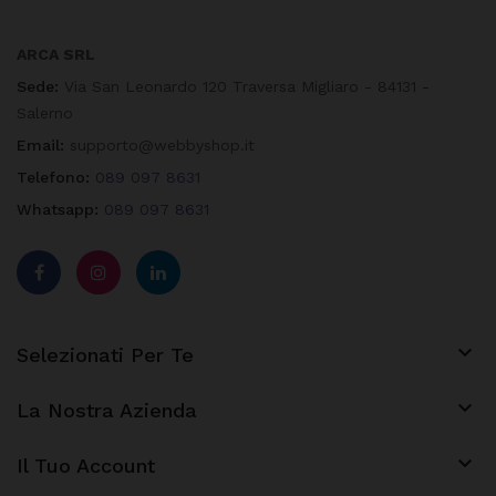
ARCA SRL
Sede:
Via San Leonardo 120 Traversa Migliaro - 84131 -
Salerno
Email:
supporto@webbyshop.it
Telefono:
089 097 8631
Whatsapp:
089 097 8631

Selezionati Per Te

La Nostra Azienda
keyboard_arrow_down
Il Tuo Account