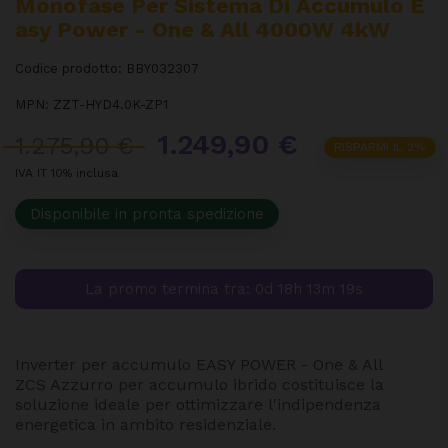
Monofase Per Sistema Di Accumulo E
Asy Power - One & All 4000W 4kW
Codice prodotto:
BBY032307
MPN:
ZZT-HYD4.0K-ZP1
1.249,90 €
1.275,90 €
RISPARMI IL 2%
IVA IT 10% inclusa
Disponibile in pronta spedizione
La promo termina tra:
0d 18h 13m 19s
Inverter per accumulo EASY POWER - One & All
ZCS Azzurro per accumulo ibrido costituisce la
soluzione ideale per ottimizzare l'indipendenza
energetica in ambito residenziale.