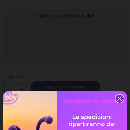
Quantità
Aggiungi Al Carrello
Spedizione gratuita
a partire da 99€
Assistenza Live Chat