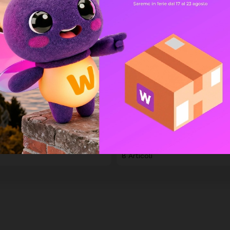
Sendo
BBY040423
8 Articoli