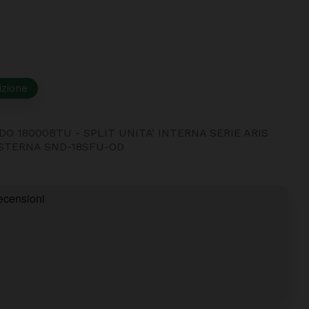
izione
O 18000BTU - SPLIT UNITA' INTERNA SERIE ARIS
ESTERNA SND-18SFU-OD