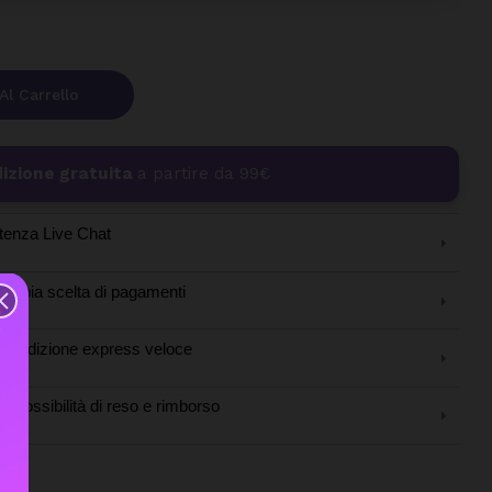
Al Carrello
izione gratuita
a partire da 99€
tenza Live Chat
Ampia scelta di pagamenti
Spedizione express veloce
Possibilità di reso e rimborso