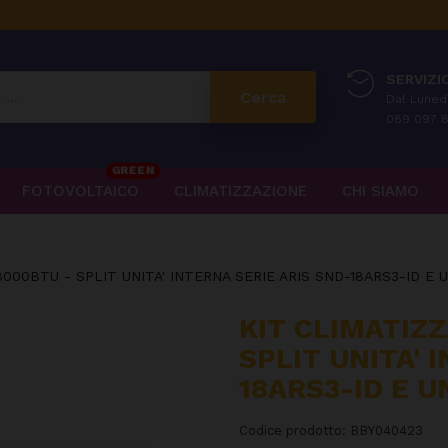
SERVIZIO
Cerca
Dal Lunedì
089 097 8
GREEN
FOTOVOLTAICO
CLIMATIZZAZIONE
CHI SIAMO
000BTU - SPLIT UNITA' INTERNA SERIE ARIS SND-18ARS3-ID E 
KIT CLIMATIZ
SPLIT UNITA' 
18ARS3-ID E U
Codice prodotto:
BBY040423