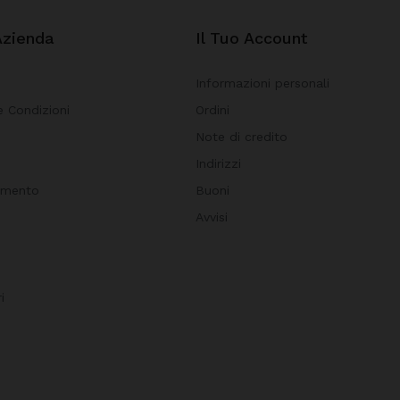
Azienda
Il Tuo Account
Informazioni personali
e Condizioni
Ordini
Note di credito
i
Indirizzi
amento
Buoni
Avvisi
i