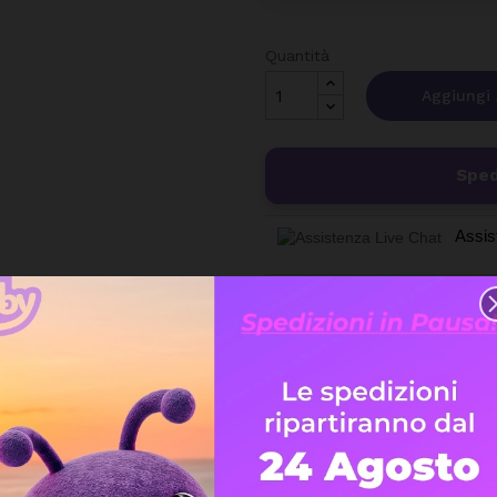
Quantità
Aggiungi 
Sped
Assis