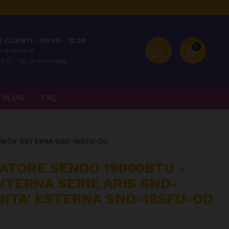
 CLIENTI - 09:30 - 13:30
0
 al Venerdì
631 - Tel. e Whatsapp
BLOG
FAQ
UNITA' ESTERNA SND-18SFU-OD
ZATORE SENDO 18000BTU -
INTERNA SERIE ARIS SND-
NITA' ESTERNA SND-18SFU-OD