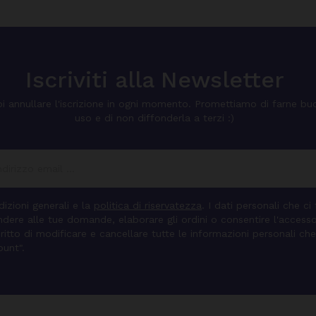
Iscriviti alla Newsletter
i annullare l'iscrizione in ogni momento. Promettiamo di farne bu
uso e di non diffonderla a terzi :)
izioni generali e la
politica di riservatezza
. I dati personali che ci
pondere alle tue domande, elaborare gli ordini o consentire l'access
diritto di modificare e cancellare tutte le informazioni personali che
ount".