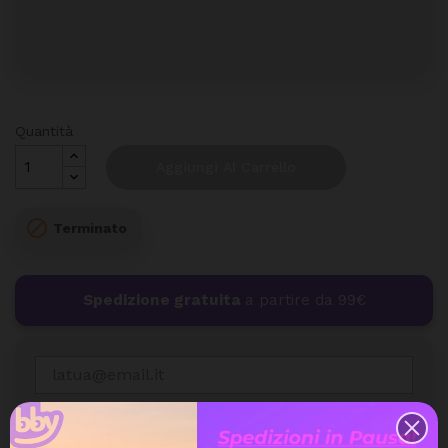
Quantità
Aggiungi Al Carrello

Terminato
Spedizione gratuita
a partire da 99€
Accetto le condizioni generali e la
politica di
riservatezza
. I dati personali che ci fornisci sono