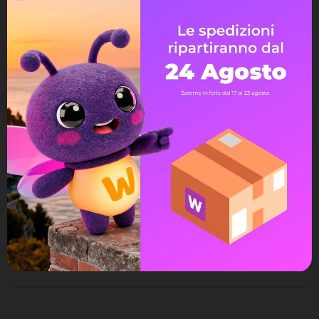
utilizzati per rispondere alle tue domande, elaborare gli
ordini o consentire l'accesso a informazioni specifiche.
Hai il diritto di modificare e cancellare tutte le
informazioni personali che si trovano nella pagina "Il
mio Account".
Avvisami quando torna disponibile
Assistenza Live Chat
Ampia scelta di pagamenti
Spedizione express veloce
Possibilità di reso e rimborso