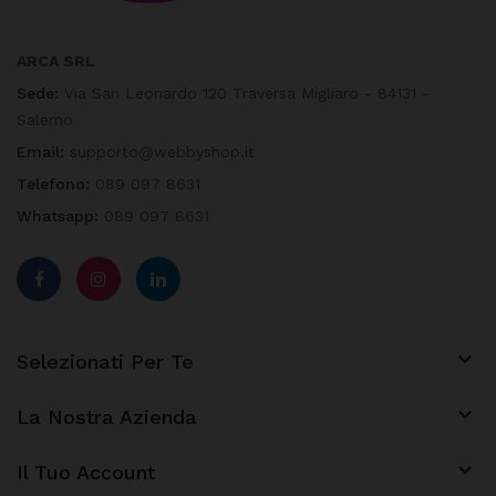
ARCA SRL
Sede:
Via San Leonardo 120 Traversa Migliaro - 84131 -
Salerno
Email:
supporto@webbyshop.it
Telefono:
089 097 8631
Whatsapp:
089 097 8631

Selezionati Per Te

La Nostra Azienda
keyboard_arrow_down
Il Tuo Account