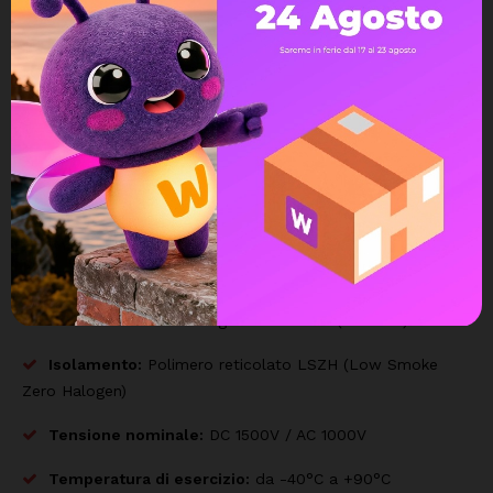
Resistenza Estrema:
Progettato per resistere a raggi UV,
ozono, acqua e agenti atmosferici, garantendo una durata
operativa di oltre 25 anni.
Flessibilità:
Facile da posare anche in canaline strette o
curve complesse.
Certificato:
Rispetta la normativa europea EN 50618
(H1Z2Z2-K).
CARATTERISTICHE TECNICHE:
Conduttore:
Rame stagnato flessibile (Classe 5)
Isolamento:
Polimero reticolato LSZH (Low Smoke
Zero Halogen)
Tensione nominale:
DC 1500V / AC 1000V
Temperatura di esercizio:
da -40°C a +90°C