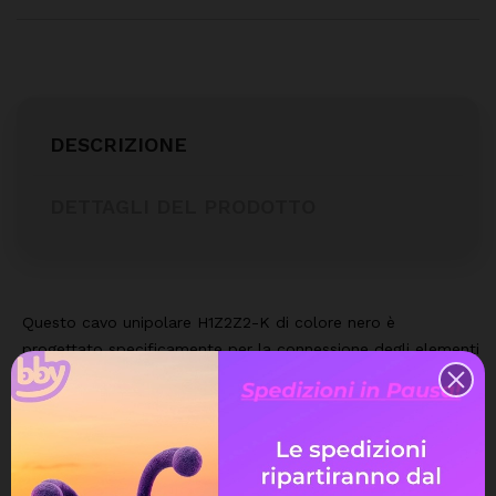
DESCRIZIONE
DETTAGLI DEL PRODOTTO
Questo cavo unipolare H1Z2Z2-K di colore nero è
progettato specificamente per la connessione degli elementi
negli impianti fotovoltaici.
Caratteristiche principali:
Doppio isolamento:
Garantisce massima sicurezza e
resistenza all'abrasione.