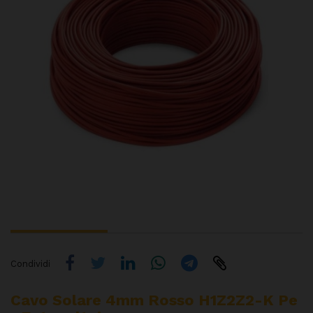
Condividi
Cavo Solare 4mm Rosso H1Z2Z2-K Pe