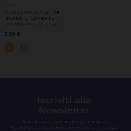
V-TAC
V-TAC COPPIA CONNETTORI
MASCHIO E FEMMINA PER
CAVI MC4 PANNELLI SOLARI
FOTOVOLTAICI - COPPIA -
2,50 €
SKU 11413
Iscriviti alla
Newsletter
Puoi annullare l'iscrizione in ogni momento.
Promettiamo di farne buon uso e di non diffonderla a