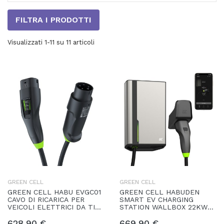
FILTRA I PRODOTTI
Visualizzati 1-11 su 11 articoli
GREEN CELL
GREEN CELL
GREEN CELL HABU EVGC01
GREEN CELL HABUDEN
CAVO DI RICARICA PER
SMART EV CHARGING
VEICOLI ELETTRICI DA TIPO
STATION WALLBOX 22KW
2 11KW A PRESA CEE 16A
32A CON CAVO TIPO 2 5M
TRIFASE (LUNGHEZZA 7M)
628,90 €
669,90 €