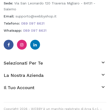
Sede:
Via San Leonardo 120 Traversa Migliaro - 84131 -
Salerno
Email:
supporto@webbyshop.it
Telefono:
089 097 8631
Whatsapp:
089 097 8631

Selezionati Per Te

La Nostra Azienda
keyboard_arrow_down
Il Tuo Account
Copyright 2026 - WEBBY è un marchio registrato di Arca S.r.l. -