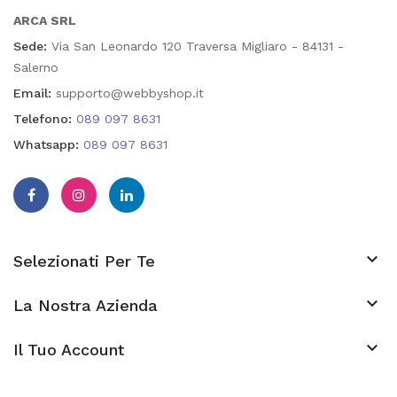
ARCA SRL
Sede:
Via San Leonardo 120 Traversa Migliaro - 84131 -
Salerno
Email:
supporto@webbyshop.it
Telefono:
089 097 8631
Whatsapp:
089 097 8631

Selezionati Per Te

La Nostra Azienda
keyboard_arrow_down
Il Tuo Account