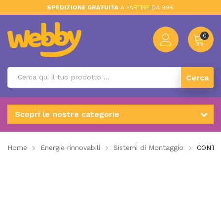
SPEDIZIONE GRATUITA
A PARTIRE DA 99€
0
Cerca
Scopri le nostre categorie
Home
Energie rinnovabili
Sistemi di Montaggio
CONTA