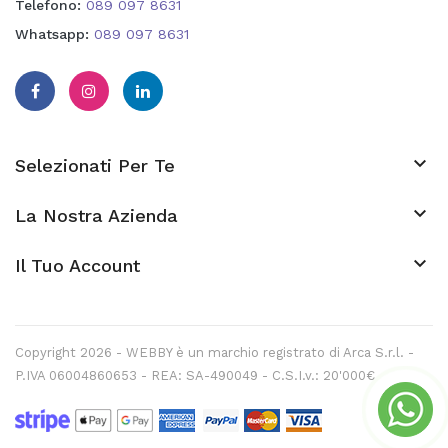
Telefono:
089 097 8631
Whatsapp:
089 097 8631

Selezionati Per Te

La Nostra Azienda
keyboard_arrow_down
Il Tuo Account
Copyright 2026 - WEBBY è un marchio registrato di Arca S.r.l. -
P.IVA 06004860653 - REA: SA-490049 - C.S.I.v.: 20'000€