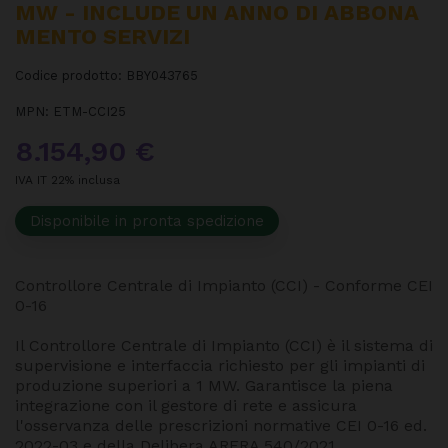
MW - INCLUDE UN ANNO DI ABBONA
MENTO SERVIZI
Codice prodotto:
BBY043765
MPN:
ETM-CCI25
8.154,90 €
IVA IT 22% inclusa
Disponibile in pronta spedizione
Controllore Centrale di Impianto (CCI) - Conforme CEI
0-16
Il Controllore Centrale di Impianto (CCI) è il sistema di
supervisione e interfaccia richiesto per gli impianti di
produzione superiori a 1 MW. Garantisce la piena
integrazione con il gestore di rete e assicura
l'osservanza delle prescrizioni normative CEI 0-16 ed.
2022-03 e della Delibera ARERA 540/2021.