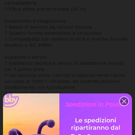
caricabatterie
? Fibra ottica pre-terminata (20 m)
Avviamento e integrazione
? Messa in servizio da remoto inclusa
? Quadro fornito assemblato e collaudato
? Compatibilità con sistemi SCADA e inverter tramite
Modbus o IEC 61850
Supporto e servizi
? Assistenza tecnica e servizi di piattaforma inclusi
per il primo anno
? Dal secondo anno, i servizi in abbonamento hanno
un costo di ?450 + IVA/anno, da contrattualizzare
direttamente con il produttore
? Garanzia 12 mesi
Ambiti di applicazione
? Impianti fotovoltaici di grande scala
? Impianti eolici o misti
? Revamping e adeguamenti normativi
? Connessioni con obbligo di telecontrollo