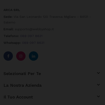
ARCA SRL
Sede:
Via San Leonardo 120 Traversa Migliaro - 84131 -
Salerno
Email:
supporto@webbyshop.it
Telefono:
089 097 8631
Whatsapp:
089 097 8631

Selezionati Per Te

La Nostra Azienda
keyboard_arrow_down
Il Tuo Account