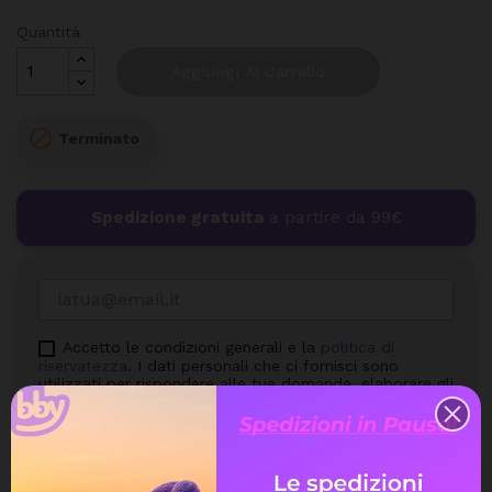
Quantità
Aggiungi Al Carrello

Terminato
Spedizione gratuita
a partire da 99€
Accetto le condizioni generali e la
politica di
riservatezza
. I dati personali che ci fornisci sono
utilizzati per rispondere alle tue domande, elaborare gli
ordini o consentire l'accesso a informazioni specifiche.
Hai il diritto di modificare e cancellare tutte le
informazioni personali che si trovano nella pagina "Il
mio Account".