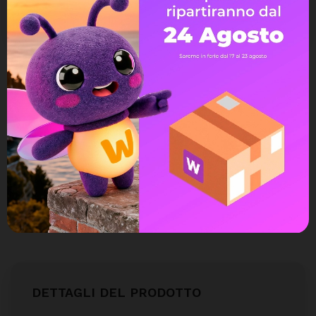
Avvisami quando torna disponibile
Assistenza Live Chat
Ampia scelta di pagamenti
Spedizione express veloce
Possibilità di reso e rimborso
DETTAGLI DEL PRODOTTO