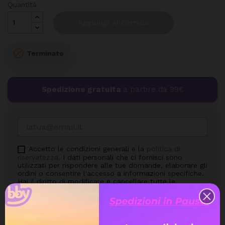
Quantità
Aggiungi Al Carrello

Terminato
Spedizione gratuita
a partire da 99€
Accetto le condizioni generali e la
politica di
riservatezza
. I dati personali che ci fornisci sono
utilizzati per rispondere alle tue domande, elaborare gli
ordini o consentire l'accesso a informazioni specifiche.
Hai il diritto di modificare e cancellare tutte le
informazioni personali che si trovano nella pagina "Il
mio Account".
Avvisami quando torna disponibile