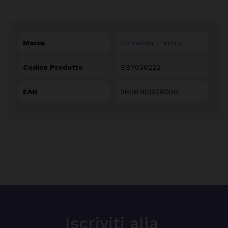
Marca
Schneider Electric
Codice Prodotto
BBY036222
EAN
3606480379000
Iscriviti alla