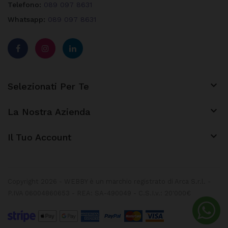
Telefono:
089 097 8631
Whatsapp:
089 097 8631

Selezionati Per Te

La Nostra Azienda
keyboard_arrow_down
Il Tuo Account
Copyright 2026 - WEBBY è un marchio registrato di Arca S.r.l. -
P.IVA 06004860653 - REA: SA-490049 - C.S.I.v.: 20'000€