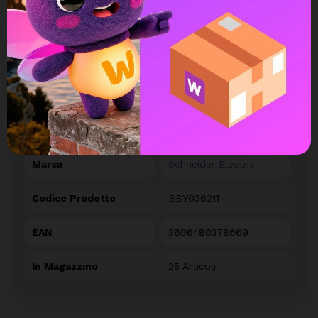
DETTAGLI DEL PRODOTTO
Marca
Schneider Electric
Codice Prodotto
BBY036211
EAN
3606480378669
In Magazzino
25 Articoli