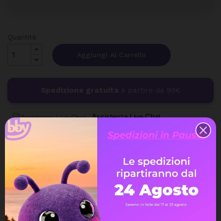
Quantità
Aggiungi Al Carrello
Spedizione gratuita
a partire da 99€
Assistenza Live Chat
Ampia scelta di pagamenti
Spedizione express veloce
Possibilità di reso e rimborso