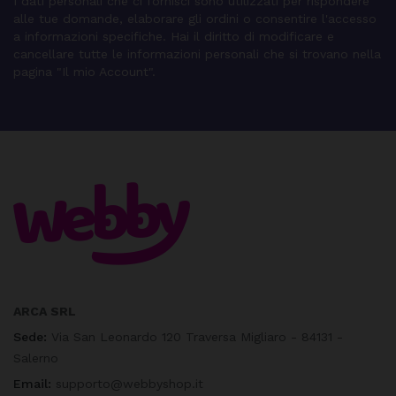
I dati personali che ci fornisci sono utilizzati per rispondere
alle tue domande, elaborare gli ordini o consentire l'accesso
a informazioni specifiche. Hai il diritto di modificare e
cancellare tutte le informazioni personali che si trovano nella
pagina "Il mio Account".
ARCA SRL
Sede:
Via San Leonardo 120 Traversa Migliaro - 84131 -
Salerno
Email:
supporto@webbyshop.it