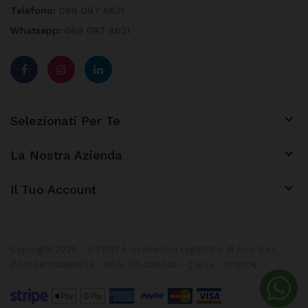
Telefono:
089 097 8631
Whatsapp:
089 097 8631

Selezionati Per Te

La Nostra Azienda
keyboard_arrow_down
Il Tuo Account
Copyright 2026 - WEBBY è un marchio registrato di Arca S.r.l. -
P.IVA 06004860653 - REA: SA-490049 - C.S.I.v.: 20'000€