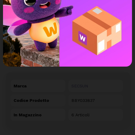
DETTAGLI DEL PRODOTTO
Marca
SECSUN
Codice Prodotto
BBY033837
In Magazzino
6 Articoli