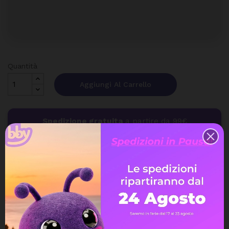
Quantità
Aggiungi Al Carrello
Spedizione gratuita
a partire da 99€
Assistenza Live Chat
Ampia scelta di pagamenti
Spedizione express veloce
Possibilità di reso e rimborso