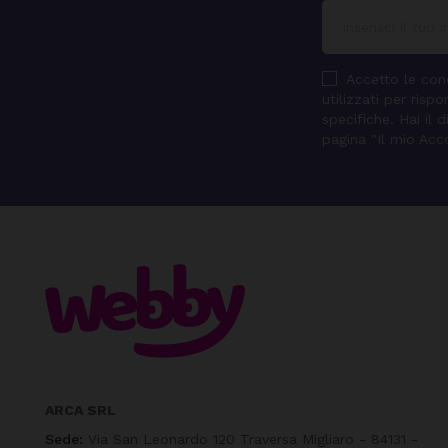
Accetto le cond
utilizzati per ris
specifiche. Hai il 
pagina "Il mio Acc
ARCA SRL
Sede:
Via San Leonardo 120 Traversa Migliaro - 84131 -