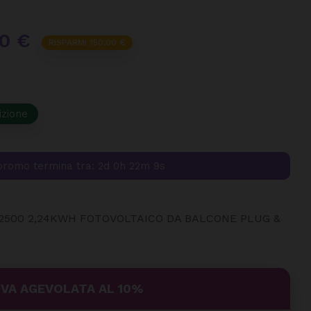
0 €
RISPARMI 150,00 €
izione
promo termina tra:
2d 0h 22m 9s
2500 2,24KWH FOTOVOLTAICO DA BALCONE PLUG &
IVA AGEVOLATA AL 10%