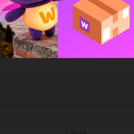
Assis
Marstek