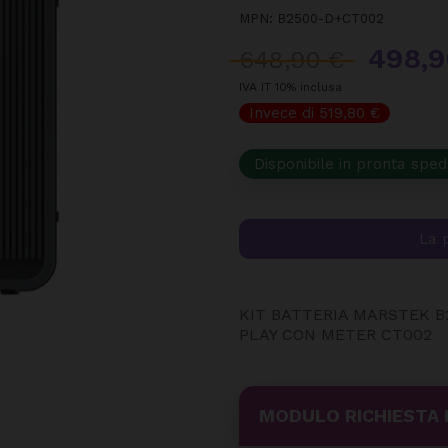
MPN:
B2500-D+CT002
498,9
648,90 €
IVA IT 10% inclusa
Invece di 519,80 €
Disponibile in pronta sped
La 
KIT BATTERIA MARSTEK B
PLAY CON METER CT002
MODULO RICHIESTA 