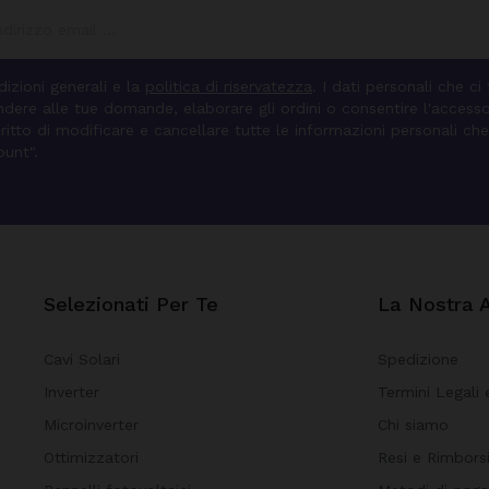
izioni generali e la
politica di riservatezza
. I dati personali che ci
pondere alle tue domande, elaborare gli ordini o consentire l'access
diritto di modificare e cancellare tutte le informazioni personali che
ount".
Selezionati Per Te
La Nostra 
Cavi Solari
Spedizione
Inverter
Termini Legali 
Microinverter
Chi siamo
Ottimizzatori
Resi e Rimbors