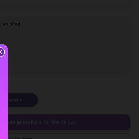
Al Carrello
izione gratuita
a partire da 99€