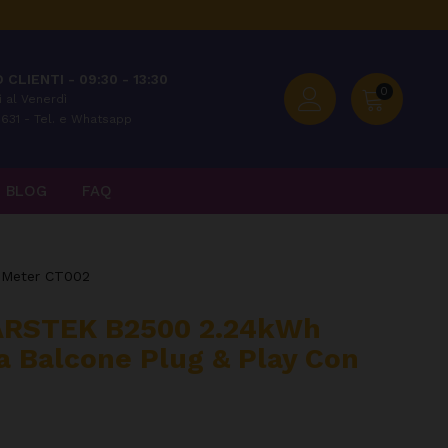
 CLIENTI - 09:30 - 13:30
0
 al Venerdì
631 - Tel. e Whatsapp
BLOG
FAQ
n Meter CT002
MARSTEK B2500 2.24kWh
a Balcone Plug & Play Con