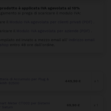
rodotto è applicata IVA agevolata al 10%
agamento si prega di scaricare il modulo IVA:
are il
Modulo IVA agevolata per clienti privati (PDF)
.
aricare il
Modulo IVA agevolata per aziende (PDF)
.
mpilato ed inviato a mezzo email all'
indirizzo email
byshop
entro 48 ore dall'ordine.
eria di Accumulo per Plug &
449,90 €
x 1
24kWh B2500
rt Meter CT002 per Sistemi
69,90 €
x 1
r Saturn