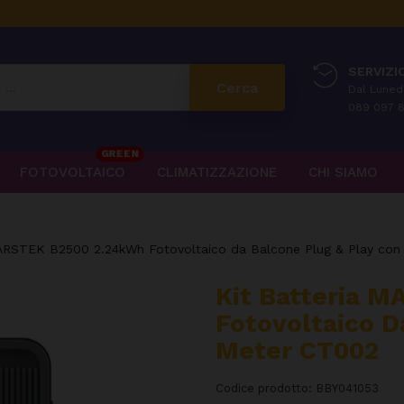
SERVIZIO
Cerca
Dal Lunedì
089 097 8
GREEN
FOTOVOLTAICO
CLIMATIZZAZIONE
CHI SIAMO
MARSTEK B2500 2.24kWh Fotovoltaico da Balcone Plug & Play co
Kit Batteria 
Fotovoltaico D
Meter CT002
Codice prodotto:
BBY041053