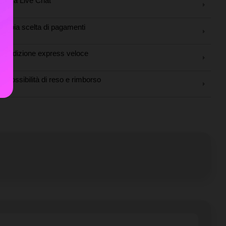
tenza Live Chat
Ampia scelta di pagamenti
Spedizione express veloce
Possibilità di reso e rimborso