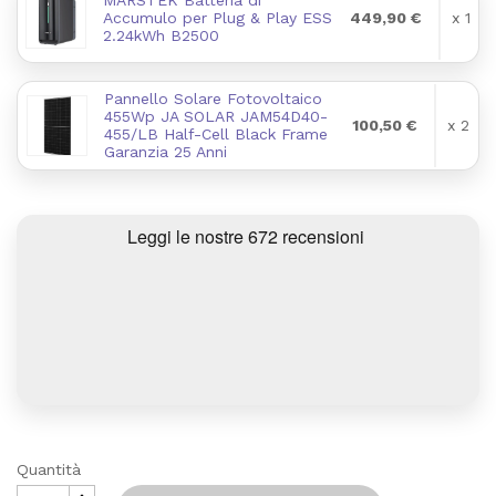
MARSTEK Batteria di
Accumulo per Plug & Play ESS
449,90 €
x 1
2.24kWh B2500
Pannello Solare Fotovoltaico
455Wp JA SOLAR JAM54D40-
100,50 €
x 2
455/LB Half-Cell Black Frame
Garanzia 25 Anni
Quantità