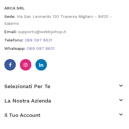
ARCA SRL
Sede:
Via San Leonardo 120 Traversa Migliaro - 84131 -
Salerno
Email:
supporto@webbyshop.it
Telefono:
089 097 8631
Whatsapp:
089 097 8631

Selezionati Per Te

La Nostra Azienda
keyboard_arrow_down
Il Tuo Account