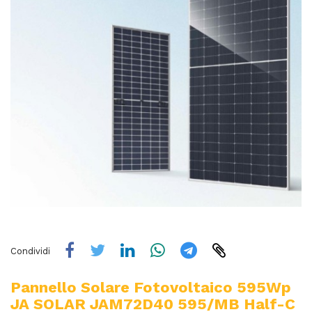
Condividi
Pannello Solare Fotovoltaico 595Wp
JA SOLAR JAM72D40 595/MB Half-C