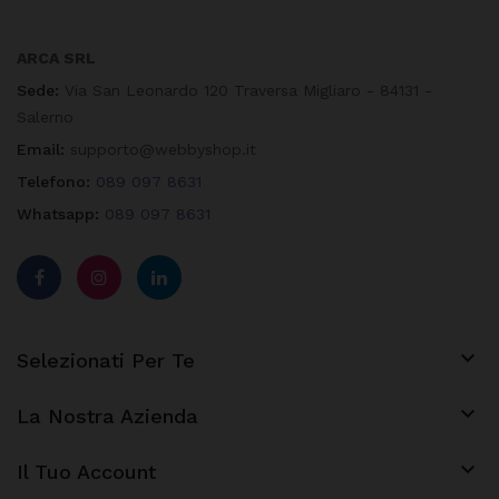
ARCA SRL
Sede:
Via San Leonardo 120 Traversa Migliaro - 84131 -
Salerno
Email:
supporto@webbyshop.it
Telefono:
089 097 8631
Whatsapp:
089 097 8631

Selezionati Per Te

La Nostra Azienda
keyboard_arrow_down
Il Tuo Account