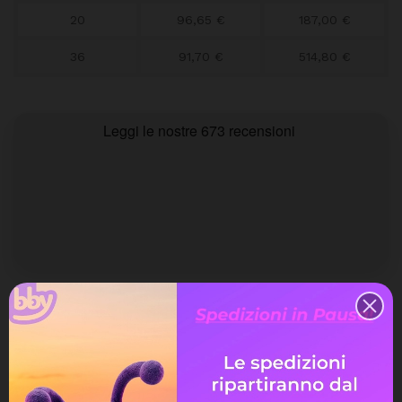
20
96,65 €
187,00 €
36
91,70 €
514,80 €
Quantità
Aggiungi Al Carrello
La quantità minima ordinabile per questo prodotto è 7.