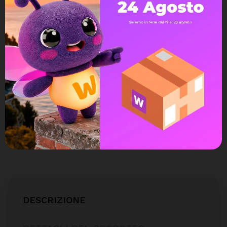
Spedizione gratuita
a partire da 99€
Assistenza Live Chat
Ampia scelta di pagamenti
Spedizione express veloce
Possibilità di reso e rimborso
DESCRIZIONE