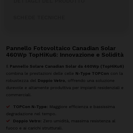
DETTAGLI DEL PRODOTTO
SCHEDE TECNICHE
Pannello Fotovoltaico Canadian Solar
460Wp TopHiKu6: Innovazione e Solidità
Il
Pannello Solare Canadian Solar da 460Wp (TopHiKu6)
combina le prestazioni delle celle
N-Type TOPCon
con la
robustezza del
Doppio Vetro
, offrendo una soluzione
durevole e altamente produttiva per impianti residenziali e
commerciali.
TOPCon N-Type:
Maggiore efficienza e bassissima
degradazione nel tempo.
Doppio Vetro:
Zero umidità, massima resistenza al
fuoco e ai carichi strutturali.