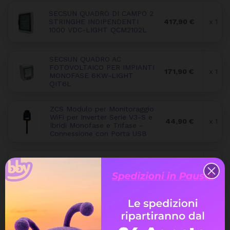
SECSUN QUADRO DI CAMPO 2
STRINGHE INDIPENDENTI
417,90 €
x 1
1000 VDC-LIGHT QCM2102L
SECSUN QUADRO AC
FOTOVOLTAICO PER IMPIANTI
171,90 €
x 1
MONOFASE 6KW-LIGHT
QIT6L
ZCS Modulo per Monitoraggio
WiFi per Inverter Serie V3-S e
44,90 €
x 1
Ibridi Monofase e Trifase -
Connessione con Porta USB
Inverter Ibrido 6 kW ZCS
Azzurro Easy Power 1PH HYD
1.318,90 €
x 1
6000 ZP1
Batteria d'Accumulo Zucchetti
5 kWh ZCS Azzurro HV ZBT
1.500,90 €
x 4
5K HTR - ZZT-BAT-ZBT5K-