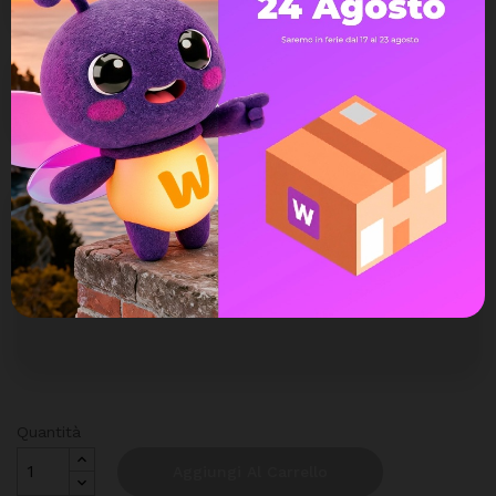
HTR
Pannello Solare Fotovoltaico
460WP TRINA SOLAR VERTEX
109,51 €
x 16
S+ NEG9R.28 N-TYPE
TOPCON DOPPIO VETRO
Quantità
Aggiungi Al Carrello