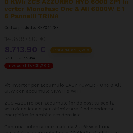
0 KWh ZCS AZZURRO HYD 6000 ZP1 In
Verter Monofase One & All 6000W E 1
6 Pannelli TRINA
Codice prodotto:
BBY044788
14.899,90 €
8.713,90 €
RISPARMI 6.185,50 €
IVA IT 10% inclusa
Invece di 9.709,28 €
kit Inverter per accumulo EASY POWER - One & All
6KW con accumulo 5KWH e WIFI
ZCS Azzurro per accumulo ibrido costituisce la
soluzione ideale per ottimizzare l'indipendenza
energetica in ambito residenziale.
Con una potenza nominale da 3 a 6kW ed una
capacità in accumulo fino a 20,4kWh, si adatta ad