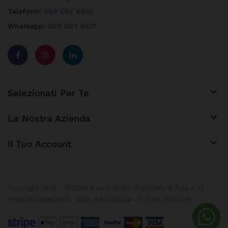
Telefono:
089 097 8631
Whatsapp:
089 097 8631

Selezionati Per Te

La Nostra Azienda
keyboard_arrow_down
Il Tuo Account
Copyright 2026 - WEBBY è un marchio registrato di Arca S.r.l. -
P.IVA 06004860653 - REA: SA-490049 - C.S.I.v.: 20'000€