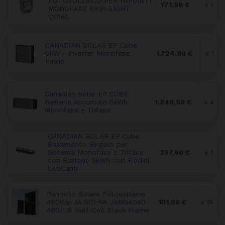
FOTOVOLTAICO PER IMPIANTI
171,90 €
x 1
MONOFASE 6KW-LIGHT
QIT6L
CANADIAN SOLAR EP Cube
6kW - Inverter Monofase
1.724,90 €
x 1
Ibrido
Canadian Solar EP CUBE
Batteria Accumulo 5kWh
1.240,90 €
x 4
Monofase e Trifase
CANADIAN SOLAR EP Cube
Basamento Singolo per
Sistema Monofase e Trifase
237,90 €
x 1
con Batterie 5kWh con Piedini
Livellanti
Pannello Solare Fotovoltaico
460Wp JA SOLAR JAM54D40-
101,00 €
x 18
460/LB Half-Cell Black Frame