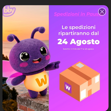
Quantità
Aggiungi Al Carrello

Terminato
Spedizione gratuita
a partire da 99€