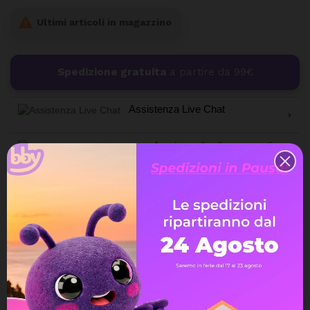

Ultimi articoli in magazzino
Spedizione gratuita
a partire da 99€
Assistenza Live Chat
Ampia scelta di pagamenti
Spedizione express veloce
Possibilità di reso e rimborso