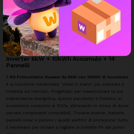
DESCRIZIONE
DETTAGLI DEL PRODOTTO
Kit Fotovoltaico Completo Huawei:
Inverter 6kW + 10kWh Accumulo + 14
Pannelli
Il
Kit Fotovoltaico Huawei da 6kW con 10kWh di Accumulo
è la soluzione residenziale "chiavi in mano" più avanzata e
richiesta sul mercato. Progettato per massimizzare la tua
indipendenza energetica, questo pacchetto ti fornisce un
ecosistema completo al 100%, eliminando lo stress di dover
cercare componenti compatibili. Troverai inverter, batterie,
pannelli solari e persino i quadri elettrici di protezione: tutto
il necessario per iniziare a tagliare le bollette fin dal primo