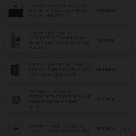
HUAWEI Luna2000-5KW-C0
Modulo di Controllo BMS per
727,90 €
x 1
Batterie HUAWEI
Huawei DDSU666-H
DDSU1079-CT Smart Power
99,90 €
x 1
Sensor per Inverter Monofase
Huawei
SECSUN QUADRO DI CAMPO 2
STRINGHE INDIPENDENTI 600
384,90 €
x 1
VDC-LIGHT QCM2602L
SECSUN QUADRO AC
FOTOVOLTAICO PER IMPIANTI
171,90 €
x 1
MONOFASE 6KW-LIGHT
QIT6L
Inverter HUAWEI SUN2000-
824,90 €
x 1
6K-LB0 Ibrido Monofase 6kW