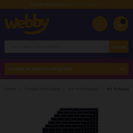
CHIUSI PER FERIE
DAL 17 AL 23 AGOSTO
0
Cerca
Scopri le nostre categorie
Home
Energie rinnovabili
Kit fotovoltaici
Kit Fotovolt