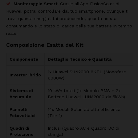
Monitoraggio Smart:
Grazie all'App FusionSolar di
Huawei, potrai controllare dal tuo smartphone, ovunque ti
trovi, quanta energia stai producendo, quanta ne stai
consumando e lo stato di carica delle tue batterie in tempo
reale.
Composizione Esatta del Kit
Componente
Dettaglio Tecnico e Quantità
1x Huawei SUN2000 6KTL (Monofase
Inverter Ibrido
6000W)
Sistema di
10 kWh totali (1x Modulo BMS + 2x
Accumulo
Batterie Huawei LUNA2000 da 5kWh)
Pannelli
14x Moduli Solari ad alta efficienza
Fotovoltaici
(Tier 1)
Quadri di
Inclusi (Quadro AC e Quadro DC di
Protezione
stringa)