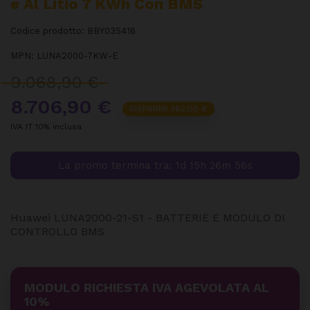
E Al Litio 7 KWh Con BMS
Codice prodotto:
BBY035416
MPN:
LUNA2000-7KW-E
9.068,90 €
8.706,90 €
RISPARMI 362,00 €
IVA IT 10% inclusa
La promo termina tra:
1d 15h 26m 56s
Huawei LUNA2000-21-S1 - BATTERIE E MODULO DI
CONTROLLO BMS
MODULO RICHIESTA IVA AGEVOLATA AL
10%