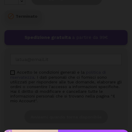

Terminato
Spedizione gratuita
a partire da 99€
Accetto le condizioni generali e la
politica di
riservatezza
. I dati personali che ci fornisci sono
utilizzati per rispondere alle tue domande, elaborare gli
ordini o consentire l'accesso a informazioni specifiche.
Hai il diritto di modificare e cancellare tutte le
informazioni personali che si trovano nella pagina "Il
mio Account".
Avvisami quando torna disponibile