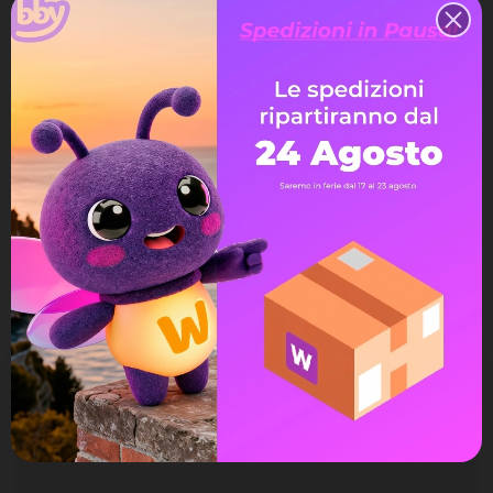
Assistenza Live Chat
Ampia scelta di pagamenti
Spedizione express veloce
Possibilità di reso e rimborso
DESCRIZIONE
DETTAGLI DEL PRODOTTO