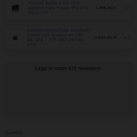
Inverter Ibrido 6 kW ZCS
Azzurro Easy Power 1PH HYD
1.318,90 €
x 1
6000 ZP1
Batteria d'Accumulo Zucchetti
5 kWh ZCS Azzurro HV ZBT
1.500,90 €
x 3
5K HTR - ZZT-BAT-ZBT5K-
HTR
Quantità