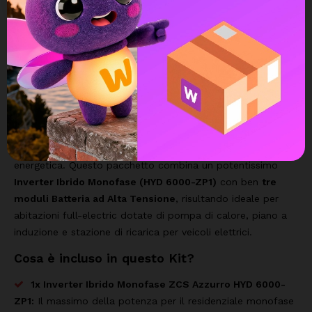
Kit Fotovoltaico ZCS Azzurro Easy Power
One & All: Inverter 6kW + Accumulo
15kWh + Wi-Fi
Il
Kit ZCS Azzurro (Easy Power - One & All) da 6kW con
Accumulo da 15kWh
è la soluzione residenziale di fascia
altissima, progettata per garantire la massima indipendenza
energetica. Questo pacchetto combina un potentissimo
Inverter Ibrido Monofase (HYD 6000-ZP1)
con ben
tre
moduli Batteria ad Alta Tensione
, risultando ideale per
abitazioni full-electric dotate di pompa di calore, piano a
induzione e stazione di ricarica per veicoli elettrici.
Cosa è incluso in questo Kit?
1x Inverter Ibrido Monofase ZCS Azzurro HYD 6000-
ZP1:
Il massimo della potenza per il residenziale monofase