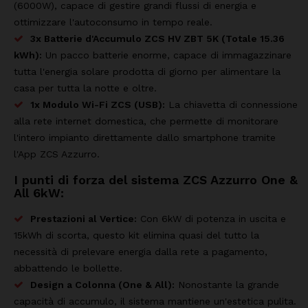
(6000W), capace di gestire grandi flussi di energia e
ottimizzare l'autoconsumo in tempo reale.
3x Batterie d'Accumulo ZCS HV ZBT 5K (Totale 15.36
kWh):
Un pacco batterie enorme, capace di immagazzinare
tutta l'energia solare prodotta di giorno per alimentare la
casa per tutta la notte e oltre.
1x Modulo Wi-Fi ZCS (USB):
La chiavetta di connessione
alla rete internet domestica, che permette di monitorare
l'intero impianto direttamente dallo smartphone tramite
l'App ZCS Azzurro.
I punti di forza del sistema ZCS Azzurro One &
All 6kW:
Prestazioni al Vertice:
Con 6kW di potenza in uscita e
15kWh di scorta, questo kit elimina quasi del tutto la
necessità di prelevare energia dalla rete a pagamento,
abbattendo le bollette.
Design a Colonna (One & All):
Nonostante la grande
capacità di accumulo, il sistema mantiene un'estetica pulita.