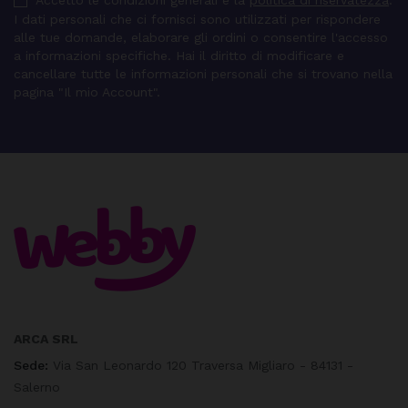
Accetto le condizioni generali e la
politica di riservatezza
.
I dati personali che ci fornisci sono utilizzati per rispondere
alle tue domande, elaborare gli ordini o consentire l'accesso
a informazioni specifiche. Hai il diritto di modificare e
cancellare tutte le informazioni personali che si trovano nella
pagina "Il mio Account".
ARCA SRL
Sede:
Via San Leonardo 120 Traversa Migliaro - 84131 -
Salerno