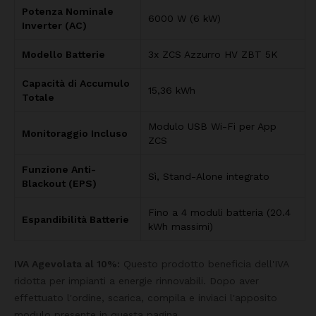
Potenza Nominale
6000 W (6 kW)
Inverter (AC)
Modello Batterie
3x ZCS Azzurro HV ZBT 5K
Capacità di Accumulo
15,36 kWh
Totale
Modulo USB Wi-Fi per App
Monitoraggio Incluso
ZCS
Funzione Anti-
Sì, Stand-Alone integrato
Blackout (EPS)
Fino a 4 moduli batteria (20.4
Espandibilità Batterie
kWh massimi)
IVA Agevolata al 10%:
Questo prodotto beneficia dell'IVA
ridotta per impianti a energie rinnovabili. Dopo aver
effettuato l'ordine, scarica, compila e inviaci l'apposito
modulo presente in questa pagina.