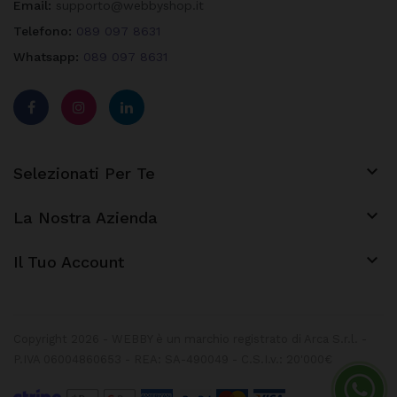
Email:
supporto@webbyshop.it
Telefono:
089 097 8631
Whatsapp:
089 097 8631

Selezionati Per Te

La Nostra Azienda
keyboard_arrow_down
Il Tuo Account
Copyright 2026 - WEBBY è un marchio registrato di Arca S.r.l. -
P.IVA 06004860653 - REA: SA-490049 - C.S.I.v.: 20'000€