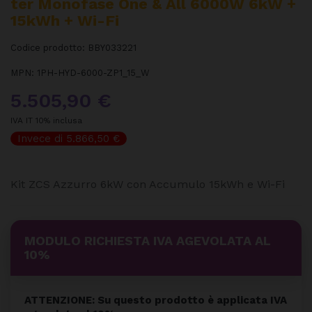
Ter Monofase One & All 6000W 6kW +
15kWh + Wi-Fi
Codice prodotto:
BBY033221
MPN:
1PH-HYD-6000-ZP1_15_W
5.505,90 €
IVA IT 10% inclusa
Invece di 5.866,50 €
Kit ZCS Azzurro 6kW con Accumulo 15kWh e Wi-Fi
MODULO RICHIESTA IVA AGEVOLATA AL
10%
ATTENZIONE: Su questo prodotto è applicata IVA