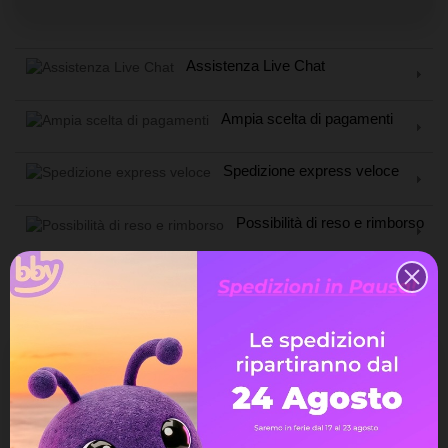
Assistenza Live Chat
Ampia scelta di pagamenti
Spedizione express veloce
Possibilità di reso e rimborso
DESCRIZIONE
DETTAGLI DEL PRODOTTO