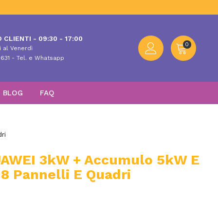
 CLIENTI - 09:30 - 17:00
0
 al Venerdì
631 - Tel. e Whatsapp
BLOG
FAQ
ri
HUAWEI 3kW + Accumulo 5kW E
8 Pannelli E Quadri