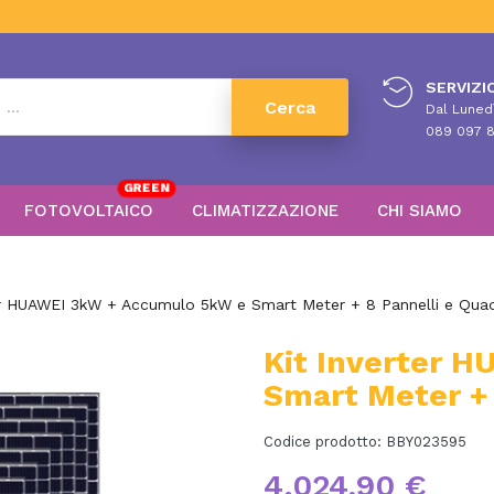
SERVIZIO
Cerca
Dal Lunedì
089 097 8
GREEN
FOTOVOLTAICO
CLIMATIZZAZIONE
CHI SIAMO
er HUAWEI 3kW + Accumulo 5kW e Smart Meter + 8 Pannelli e Quad
Kit Inverter 
Smart Meter + 
Codice prodotto:
BBY023595
4.024,90 €