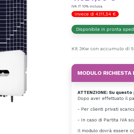
IVA IT 10% inclusa
Invece di 4.111,54 €
Disponibile in pronta sped
Kit 3Kw con accumulo di 5
MODULO RICHIESTA 
ATTENZIONE: Su questo p
Dopo aver effettuato il p
- Per clienti privati scaric
- In caso di Partita IVA sc
Il modulo dovrà essere co