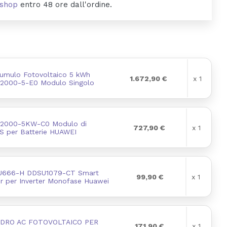
byshop
entro 48 ore dall'ordine.
cumulo Fotovoltaico 5 kWh
1.672,90 €
x 1
2000-5-E0 Modulo Singolo
2000-5KW-C0 Modulo di
727,90 €
x 1
S per Batterie HUAWEI
U666-H DDSU1079-CT Smart
99,90 €
x 1
r per Inverter Monofase Huawei
DRO AC FOTOVOLTAICO PER
171,90 €
x 1