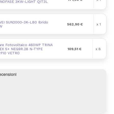
ONOFASE 3KW-LIGHT QIT3L
AWEI SUN2000-3K-LB0 Ibrido
562,90 €
x 1
kW
are Fotovoltaico 460WP TRINA
EX S+ NEG9R.28 N-TYPE
109,51 €
x 8
PIO VETRO