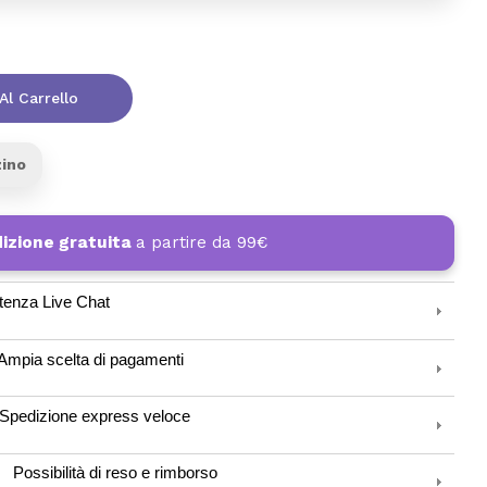
Al Carrello
zino
izione gratuita
a partire da 99€
tenza Live Chat
Ampia scelta di pagamenti
Spedizione express veloce
Possibilità di reso e rimborso