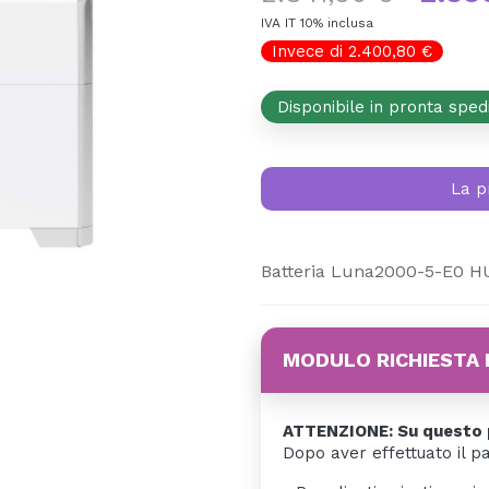
IVA IT 10% inclusa
Invece di 2.400,80 €
Disponibile in pronta sped
La p
Batteria Luna2000-5-E0
MODULO RICHIESTA 
ATTENZIONE: Su questo p
Dopo aver effettuato il p