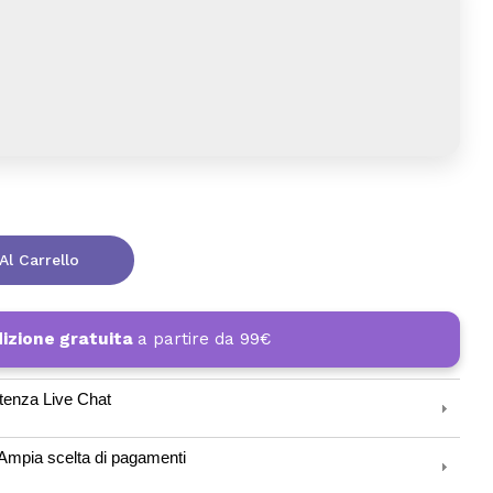
Al Carrello
izione gratuita
a partire da 99€
tenza Live Chat
Ampia scelta di pagamenti