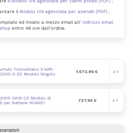
are il
Modulo IVA agevolata per clienti privati (PDF)
.
aricare il
Modulo IVA agevolata per aziende (PDF)
.
mpilato ed inviato a mezzo email all'
indirizzo email
byshop
entro 48 ore dall'ordine.
cumulo Fotovoltaico 5 kWh
1.672,90 €
x 1
2000-5-E0 Modulo Singolo
2000-5KW-C0 Modulo di
727,90 €
x 1
S per Batterie HUAWEI