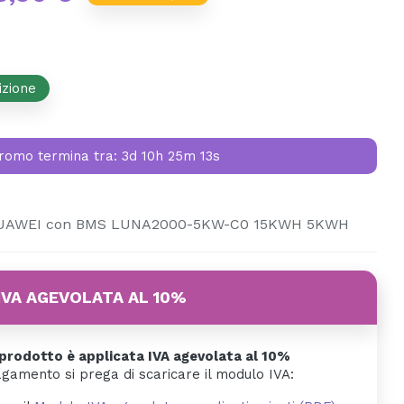
izione
romo termina tra:
3d 10h 25m 13s
 HUAWEI con BMS LUNA2000-5KW-C0 15KWH 5KWH
IVA AGEVOLATA AL 10%
rodotto è applicata IVA agevolata al 10%
agamento si prega di scaricare il modulo IVA: