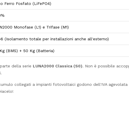
tio Ferro Fosfato (LiFePO4)
0%
N2000 Monofase (L1) e Trifase (M1)
6 (Isolamento totale per installazioni anche all'esterno)
 Kg (BMS) + 50 Kg (Batteria)
arte della serie
LUNA2000 Classica (S0)
. Non è possibile accop
.
umulo collegati a impianti fotovoltaici godono dell'IVA agevolata a
iacelo!