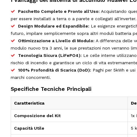
Pacchetto Completo e Pronto all'Uso:
Acquistando quest
per essere installati a terra o a parete e collegati all'inverter.
Design Modulare ed Espandibile:
Le esigenze energetich
futuro, impilare semplicemente sopra altri moduli batteria 
Ottimizzazione a Livello di Modulo:
A differenza delle v
modulo nuovo tra 3 anni, le sue prestazioni non verranno lim
Tecnologia Sicura (LiFePO4):
Le celle interne utilizzano
rischio di incendio e garantisce un ciclo di vita estremament
100% Profondità di Scarica (DoD):
Paghi per 5kWh e usi 5
marchi concorrenti.
Specifiche Tecniche Principali
Caratteristica
De
Composizione del Kit
1x
Capacità Utile
5 