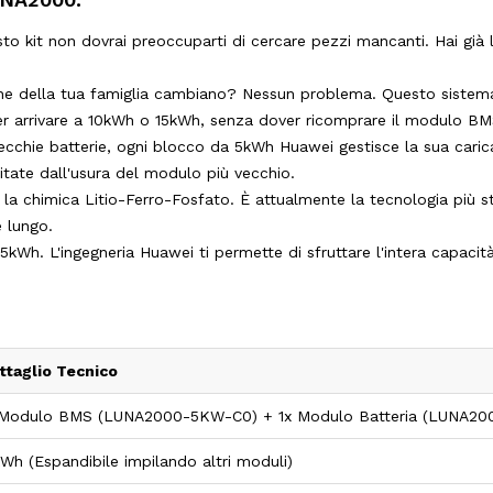
o kit non dovrai preoccuparti di cercare pezzi mancanti. Hai già 
e della tua famiglia cambiano? Nessun problema. Questo sistema 
per arrivare a 10kWh o 15kWh, senza dover ricomprare il modulo BM
ecchie batterie, ogni blocco da 5kWh Huawei gestisce la sua caric
itate dall'usura del modulo più vecchio.
 la chimica Litio-Ferro-Fosfato. È attualmente la tecnologia più sta
e lungo.
kWh. L'ingegneria Huawei ti permette di sfruttare l'intera capacità 
ttaglio Tecnico
 Modulo BMS (LUNA2000-5KW-C0) + 1x Modulo Batteria (LUNA20
kWh (Espandibile impilando altri moduli)