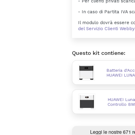
- Per clienti privati scaric
- In caso di Partita IVA sc
Il modulo dovrà essere co
del Servizio Clienti Web
Questo kit contiene:
Batteria d'Ac
HUAWEI LUNA
HUAWEI Luna
Controllo BM