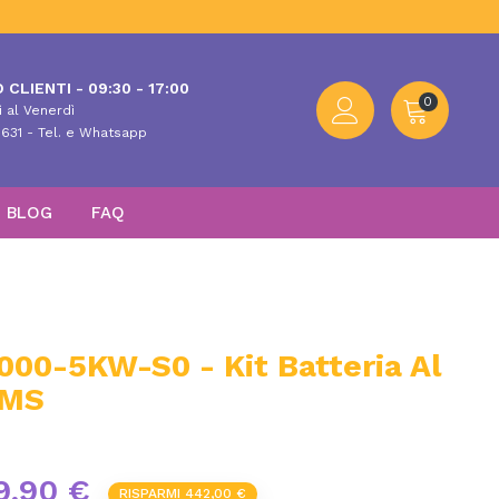
 CLIENTI - 09:30 - 17:00
0
 al Venerdì
631 - Tel. e Whatsapp
BLOG
FAQ
00-5KW-S0 - Kit Batteria Al
BMS
9,90 €
RISPARMI 442,00 €