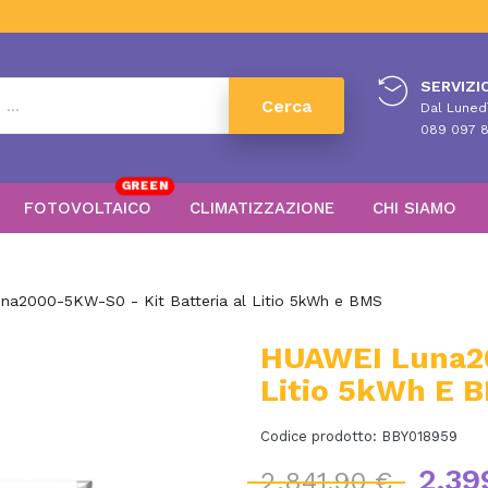
SERVIZIO
Cerca
Dal Lunedì
089 097 8
GREEN
FOTOVOLTAICO
CLIMATIZZAZIONE
CHI SIAMO
na2000-5KW-S0 - Kit Batteria al Litio 5kWh e BMS
HUAWEI Luna20
Litio 5kWh E 
Codice prodotto:
BBY018959
2.39
2.841,90 €