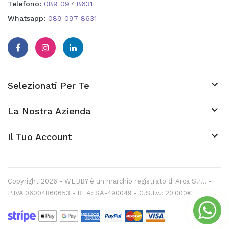
Telefono:
089 097 8631
Whatsapp:
089 097 8631

Selezionati Per Te

La Nostra Azienda
keyboard_arrow_down
Il Tuo Account
Copyright 2026 - WEBBY è un marchio registrato di Arca S.r.l. -
P.IVA 06004860653 - REA: SA-490049 - C.S.I.v.: 20'000€