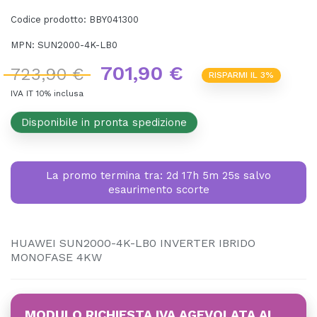
Codice prodotto:
BBY041300
MPN:
SUN2000-4K-LB0
701,90 €
723,90 €
RISPARMI IL 3%
IVA IT 10% inclusa
Disponibile in pronta spedizione
La promo termina tra:
2d 17h 5m 24s
salvo
esaurimento scorte
HUAWEI SUN2000-4K-LB0 INVERTER IBRIDO
MONOFASE 4KW
MODULO RICHIESTA IVA AGEVOLATA AL