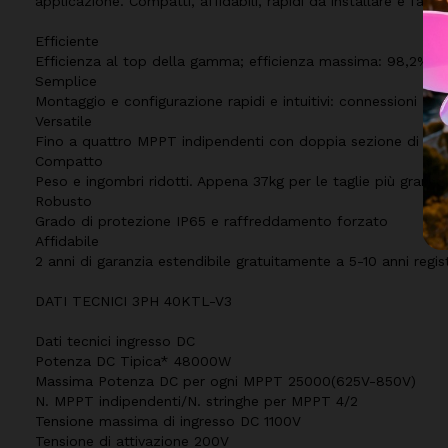
applicazione. Compatti, affidabili, rapidi da installare e facili
Efficiente
Efficienza al top della gamma; efficienza massima: 98,2%
Semplice
Montaggio e configurazione rapidi e intuitivi: connessioni "pl
Versatile
Fino a quattro MPPT indipendenti con doppia sezione di ing
Compatto
Peso e ingombri ridotti. Appena 37kg per le taglie più grandi
Robusto
Grado di protezione IP65 e raffreddamento forzato
Affidabile
2 anni di garanzia estendibile gratuitamente a 5-10 anni regi
DATI TECNICI 3PH 40KTL-V3
Dati tecnici ingresso DC
Potenza DC Tipica* 48000W
Massima Potenza DC per ogni MPPT 25000(625V-850V)
N. MPPT indipendenti/N. stringhe per MPPT 4/2
Tensione massima di ingresso DC 1100V
Tensione di attivazione 200V