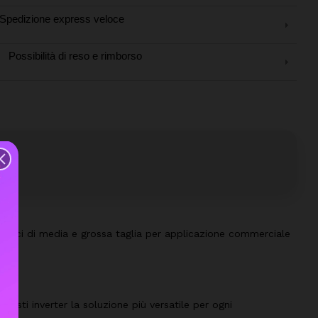
Spedizione express veloce
Possibilità di reso e rimborso
taici di media e grossa taglia per applicazione commerciale
questi inverter la soluzione più versatile per ogni