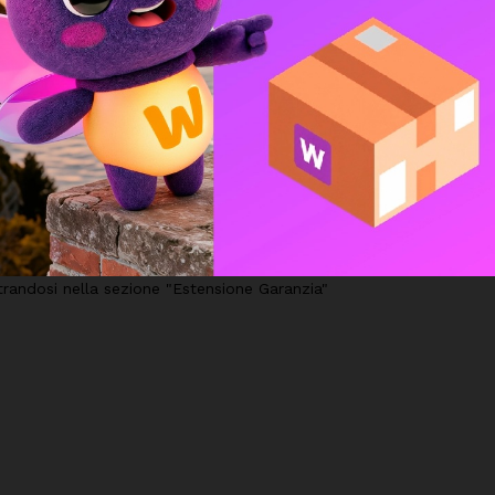
 da configurare.
ug & play"
resso
strandosi nella sezione "Estensione Garanzia"