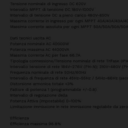
Tensione nominale di ingresso DC 620V
Intervallo MPPT di tensione DC 180V-1000V
Intervallo di tensione DC a pieno carico 480V-850V
Massima corrente in ingresso per ogni MPPT 40A/40A/40A/4
Massima corrente assoluta per ogni MPPT 50A/50A/50A/50
Dati tecnici uscita AC
Potenza nominale AC 40000W
Potenza massima AC 44000VA
Massima corrente AC per fase 66.7A
Tipologia connessione/Tensione nominale di rete Trifase 
Intervallo tensione di rete 184V~276V (PH-N); 310V~480V (PH-
Frequenza nominale di rete 50Hz/60Hz
Intervallo di frequenza di rete 45Hz~55Hz / 54Hz~66Hz (secon
Distorsione armonica totale <3%
Fattore di potenza 1 (programmabile +/-0.8)
Intervallo di regolazione della
Potenza Attiva (impostabile) 0~100%
Limitazione immissione in rete Immissione regolabile da zer
Efficienza
Efficienza massima 98.8%