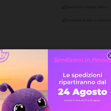
DOTTO
0KTL-V3, costituiscono la migliore soluzione per impianti fotovol
serie Azzurro sono efficienti, versatili e performanti.
n largo range di ingresso e l'ampia disponibilità di taglie rendono 