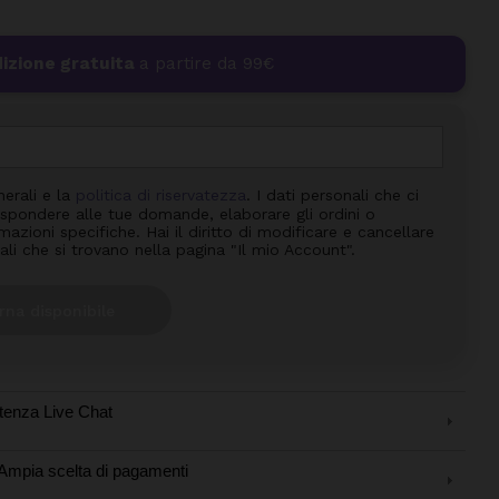
izione gratuita
a partire da 99€
nerali e la
politica di riservatezza
. I dati personali che ci
 rispondere alle tue domande, elaborare gli ordini o
azioni specifiche. Hai il diritto di modificare e cancellare
ali che si trovano nella pagina "Il mio Account".
rna disponibile
tenza Live Chat
Ampia scelta di pagamenti