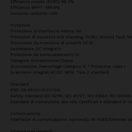
Efficienza pesata (EURO) 98.2%
Efficienza MPPT >99.9%
Consumo notturno <3W
Protezioni
Protezione di interfaccia interna No
Protezioni di sicurezza Anti islanding, RCMU, Ground Fault Mo
Protezione da inversione di polarità DC Sì
Sezionatore DC Integrato
Protezione da surriscaldamento Sì
Categoria Sovratensione/Classe
di protezione Overvoltage Category III / Protective class I
Scaricatori integrati AC/DC MOV: Tipo 2 standard
Standard
EMC EN 61000-6-1/2/3/4,
Safety standard IEC 62116, IEC 61727, IEC 61683, IEC 60068-
Standard di connessione alla rete Certificati e standard di
Comunicazione
Interfacce di comunicazione (opzionali) Wi-Fi/4G/Ethernet (o
Informazioni Generali