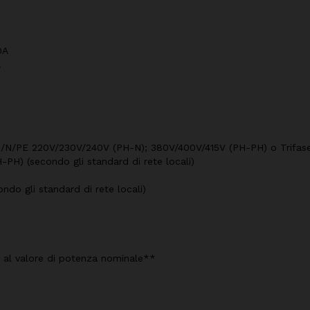
0A
A
3PH/N/PE 220V/230V/240V (PH-N); 380V/400V/415V (PH-PH) o Trifa
PH) (secondo gli standard di rete locali)
do gli standard di rete locali)
o al valore di potenza nominale**