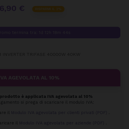
6,90 €
RISPARMI IL 2%
romo termina tra:
1d 12h 18m 43s
3 INVERTER TRIFASE 40000W 40KW
IVA AGEVOLATA AL 10%
rodotto è applicata IVA agevolata al 10%
agamento si prega di scaricare il modulo IVA:
are il
Modulo IVA agevolata per clienti privati (PDF)
.
aricare il
Modulo IVA agevolata per aziende (PDF)
.