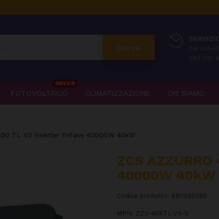
SERVIZIO
Cerca
Dal Lunedì
089 097 8
GREEN
FOTOVOLTAICO
CLIMATIZZAZIONE
CHI SIAMO
0 TL V3 Inverter Trifase 40000W 40kW
ZCS AZZURRO 4
40000W 40kW
Codice prodotto:
BBY035355
MPN:
ZZ3-40KTL-V3-S