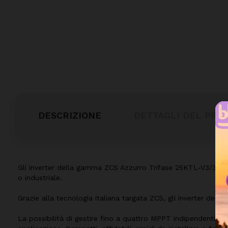
DESCRIZIONE
DETTAGLI DEL PRO
Gli inverter della gamma ZCS Azzurro Trifase 25KTL-V3/3PH 5
o industriale.
Grazie alla tecnologia italiana targata ZCS, gli inverter della 
La possibilità di gestire fino a quattro MPPT indipendenti in u