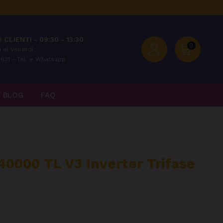
 CLIENTI - 09:30 - 13:30
0
 al Venerdì
631 - Tel. e Whatsapp
BLOG
FAQ
0000 TL V3 Inverter Trifase