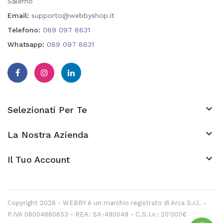
Salerno
Email:
supporto@webbyshop.it
Telefono:
089 097 8631
Whatsapp:
089 097 8631

Selezionati Per Te

La Nostra Azienda
keyboard_arrow_down
Il Tuo Account
Copyright 2026 - WEBBY è un marchio registrato di Arca S.r.l. -
P.IVA 06004860653 - REA: SA-490049 - C.S.I.v.: 20'000€