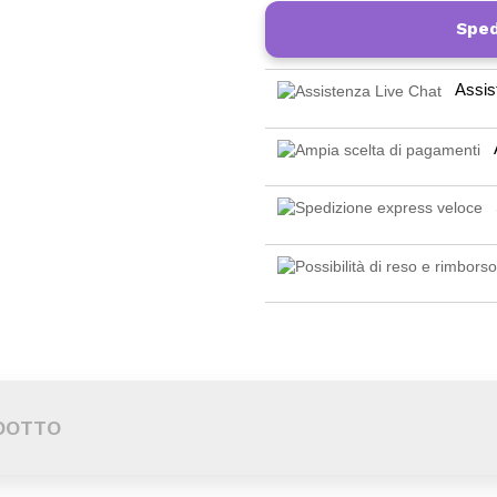
Sped
Assis
DOTTO