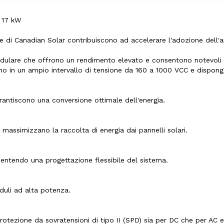
e 17 kW
re di Canadian Solar contribuiscono ad accelerare l'adozione dell'arc
odulare che offrono un rendimento elevato e consentono notevoli ri
ano in un ampio intervallo di tensione da 160 a 1000 VCC e dispon
rantiscono una conversione ottimale dell'energia.
assimizzano la raccolta di energia dai pannelli solari.
entendo una progettazione flessibile del sistema.
duli ad alta potenza.
protezione da sovratensioni di tipo II (SPD) sia per DC che per AC e 