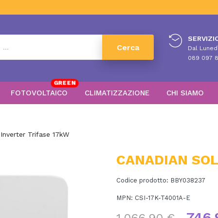
SERVIZIO
Cerca
Dal Lunedì
089 097 8
GREEN
FOTOVOLTAICO
CLIMATIZZAZIONE
CHI SIAMO
nverter Trifase 17kW
CANADIAN SOLA
Codice prodotto:
BBY038237
MPN:
CSI-17K-T4001A-E
746,