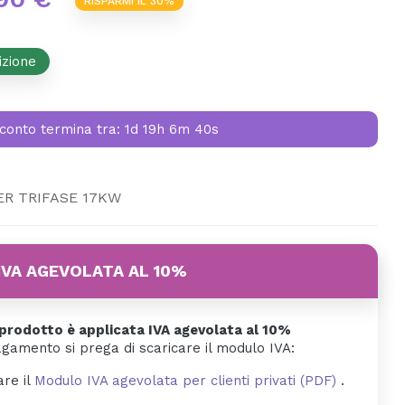
RISPARMI IL 30%
izione
conto termina tra:
1d 19h 6m 39s
ER TRIFASE 17KW
IVA AGEVOLATA AL 10%
rodotto è applicata IVA agevolata al 10%
agamento si prega di scaricare il modulo IVA:
are il
Modulo IVA agevolata per clienti privati (PDF)
.