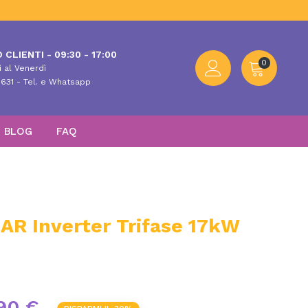
 CLIENTI - 09:30 - 17:00
0
 al Venerdì
631 - Tel. e Whatsapp
BLOG
FAQ
R Inverter Trifase 17kW
90 €