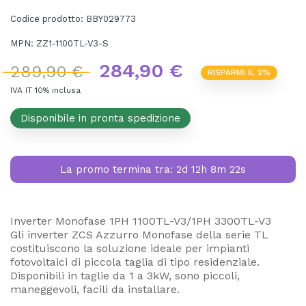
Codice prodotto:
BBY029773
MPN:
ZZ1-1100TL-V3-S
284,90 €
289,90 €
RISPARMI IL 2%
IVA IT 10% inclusa
Disponibile in pronta spedizione
La promo termina tra:
2d 12h 8m 22s
Inverter Monofase 1PH 1100TL-V3/1PH 3300TL-V3
Gli inverter ZCS Azzurro Monofase della serie TL
costituiscono la soluzione ideale per impianti
fotovoltaici di piccola taglia di tipo residenziale.
Disponibili in taglie da 1 a 3kW, sono piccoli,
maneggevoli, facili da installare.