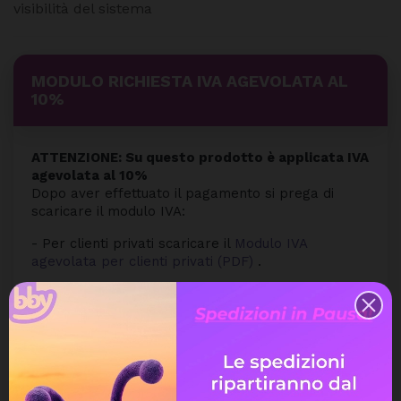
visibilità del sistema
MODULO RICHIESTA IVA AGEVOLATA AL
10%
ATTENZIONE: Su questo prodotto è applicata IVA
agevolata al 10%
Dopo aver effettuato il pagamento si prega di
scaricare il modulo IVA:
- Per clienti privati scaricare il
Modulo IVA
agevolata per clienti privati (PDF)
.
- In caso di Partita IVA scaricare il
Modulo IVA
agevolata per aziende (PDF)
.
Il modulo dovrà essere compilato ed inviato a
mezzo email all'
indirizzo email del Servizio Clienti
Webbyshop
entro 48 ore dall'ordine.