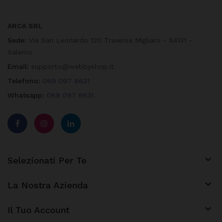
ARCA SRL
Sede:
Via San Leonardo 120 Traversa Migliaro - 84131 -
Salerno
Email:
supporto@webbyshop.it
Telefono:
089 097 8631
Whatsapp:
089 097 8631

Selezionati Per Te

La Nostra Azienda
keyboard_arrow_down
Il Tuo Account