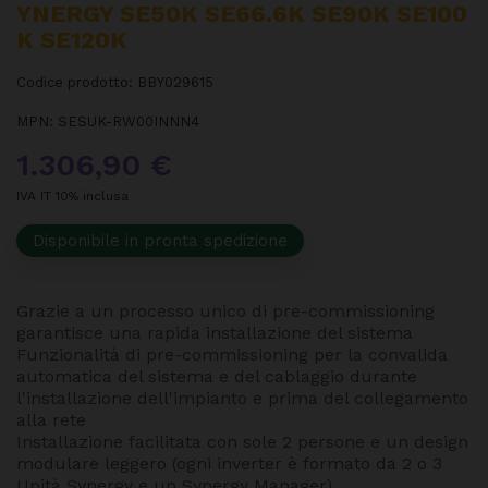
YNERGY SE50K SE66.6K SE90K SE100
K SE120K
Codice prodotto:
BBY029615
MPN:
SESUK-RW00INNN4
1.306,90 €
IVA IT 10% inclusa
Disponibile in pronta spedizione
Grazie a un processo unico di pre-commissioning
garantisce una rapida installazione del sistema
Funzionalità di pre-commissioning per la convalida
automatica del sistema e del cablaggio durante
l'installazione dell'impianto e prima del collegamento
alla rete
Installazione facilitata con sole 2 persone e un design
modulare leggero (ogni inverter è formato da 2 o 3
Unità Synergy e un Synergy Manager)