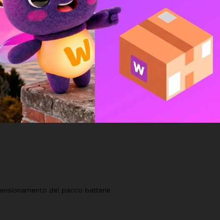
con ogni tipo di tecnologia (solare, eolica, ecc) e con ogni tipo di 
o alla linea AC
moto, sia da app che da portale.
imensionamento del pacco batterie