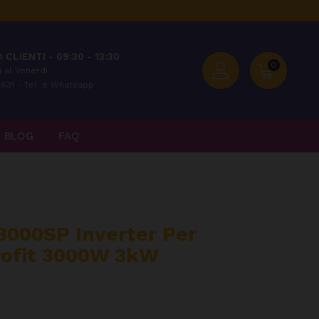
 CLIENTI - 09:30 - 13:30
0
 al Venerdì
631 - Tel. e Whatsapp
BLOG
FAQ
000SP Inverter Per
ofit 3000W 3kW