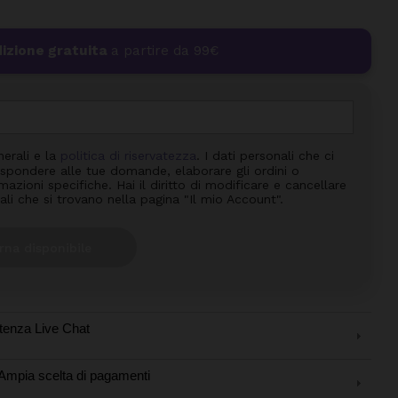
izione gratuita
a partire da 99€
nerali e la
politica di riservatezza
. I dati personali che ci
 rispondere alle tue domande, elaborare gli ordini o
azioni specifiche. Hai il diritto di modificare e cancellare
ali che si trovano nella pagina "Il mio Account".
rna disponibile
tenza Live Chat
Ampia scelta di pagamenti