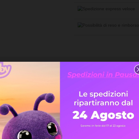
DOTTO
SCHEDE TECNICHE
ottimizzare l'indipendenza energetica in ambito residenziale.
 fino a 25kWh, si adatta ad ogni tipo di esigenza su impianti di