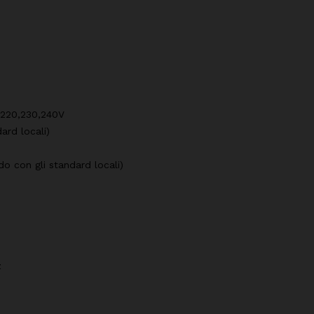
 220,230,240V
ard locali)
o con gli standard locali)
z