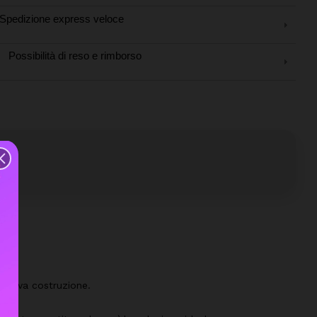
Spedizione express veloce
Possibilità di reso e rimborso
 nuova costruzione.