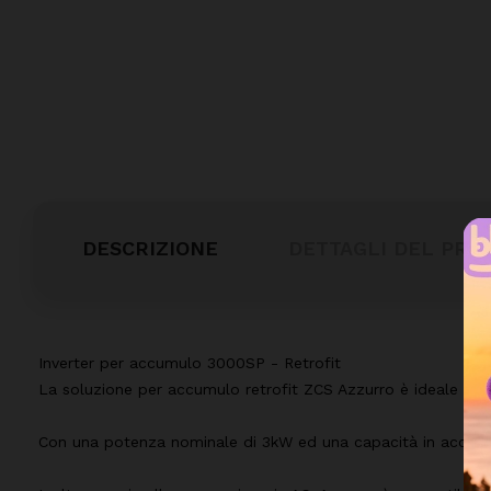
DESCRIZIONE
DETTAGLI DEL PRO
Inverter per accumulo 3000SP - Retrofit
La soluzione per accumulo retrofit ZCS Azzurro è ideale per 
Con una potenza nominale di 3kW ed una capacità in accumulo