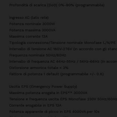
Profondità di scarica (DoD) 0%-90% (programmabile)
Ingresso AC (lato rete)
Potenza nominale 3000W
Potenza massima 3000VA
Massima corrente 13A
Tipologia connessione/Tensione nominale Monofase L/N/PE
Intervallo di tensione AC 180V-276V (in accordo con gli stand
Frequenza nominale 50Hz/60Hz
Intervallo di frequenza AC 44Hz-55Hz / 54Hz-66Hz (in accord
Distorsione armonica totale < 3%
Fattore di potenza 1 default (programmabile +/- 0.8)
Uscita EPS (Emergency Power Supply)
Massima potenza erogata in EPS** 3000VA
Tensione e frequenza uscita EPS Monofase 230V 50Hz/60H
Corrente erogabile in EPS 13A
Potenza apparente di picco in EPS 4000VA per 10s