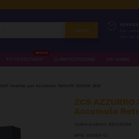
SERVIZIO
Cerca
Dal Lunedì
089 097 8
GREEN
FOTOVOLTAICO
CLIMATIZZAZIONE
CHI SIAMO
SP Inverter per Accumulo Retrofit 3000W 3kW
ZCS AZZURRO 3
Accumulo Retr
Codice prodotto:
BBY026248
MPN:
3000SP-V2