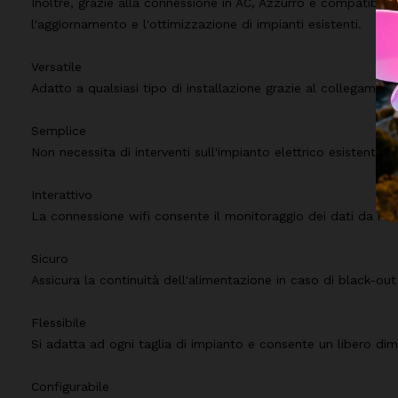
Inoltre, grazie alla connessione in AC, Azzurro è compatibile 
l'aggiornamento e l'ottimizzazione di impianti esistenti.
Versatile
Adatto a qualsiasi tipo di installazione grazie al collegament
Semplice
Non necessita di interventi sull'impianto elettrico esistente
Interattivo
La connessione wifi consente il monitoraggio dei dati da re
Sicuro
Assicura la continuità dell'alimentazione in caso di black-out
Flessibile
Si adatta ad ogni taglia di impianto e consente un libero d
Configurabile