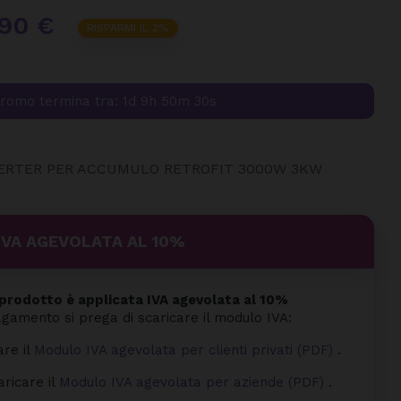
,90 €
RISPARMI IL 2%
romo termina tra:
1d 9h 50m 29s
VERTER PER ACCUMULO RETROFIT 3000W 3KW
IVA AGEVOLATA AL 10%
rodotto è applicata IVA agevolata al 10%
agamento si prega di scaricare il modulo IVA:
are il
Modulo IVA agevolata per clienti privati (PDF)
.
aricare il
Modulo IVA agevolata per aziende (PDF)
.