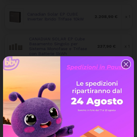
Canadian Solar EP CUBE
2.208,90 €
x 1
Inverter Ibrido Trifase 10kW
CANADIAN SOLAR EP Cube
Basamento Singolo per
237,90 €
x 1
Sistema Monofase e Trifase
con Batterie 5kWh