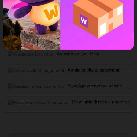
Quantità
Aggiungi Al Carrello
Spedizione gratuita
a partire da 99€
Assistenza Live Chat
Ampia scelta di pagamenti
Spedizione express veloce
Possibilità di reso e rimborso