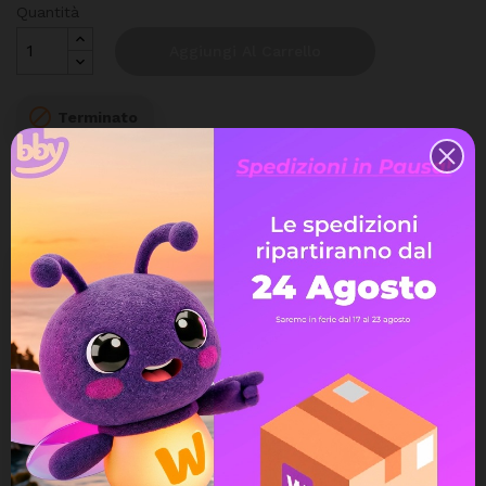
Quantità
Aggiungi Al Carrello

Terminato
Spedizione gratuita
a partire da 99€
Accetto le condizioni generali e la
politica di
riservatezza
. I dati personali che ci fornisci sono
utilizzati per rispondere alle tue domande, elaborare gli
ordini o consentire l'accesso a informazioni specifiche.
Hai il diritto di modificare e cancellare tutte le
informazioni personali che si trovano nella pagina "Il
mio Account".