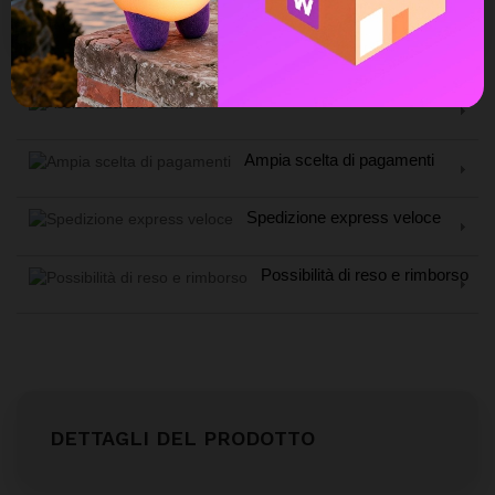
Avvisami quando torna disponibile
Assistenza Live Chat
Ampia scelta di pagamenti
Spedizione express veloce
Possibilità di reso e rimborso
DETTAGLI DEL PRODOTTO