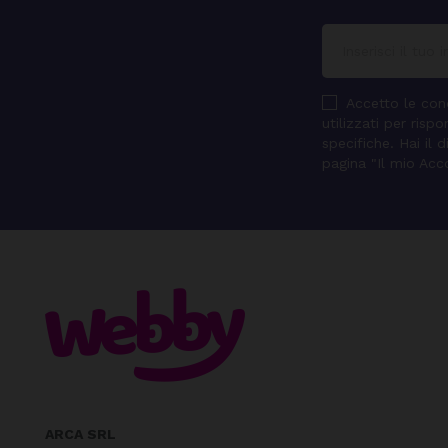
Accetto le cond
utilizzati per ris
specifiche. Hai il 
pagina "Il mio Acc
ARCA SRL