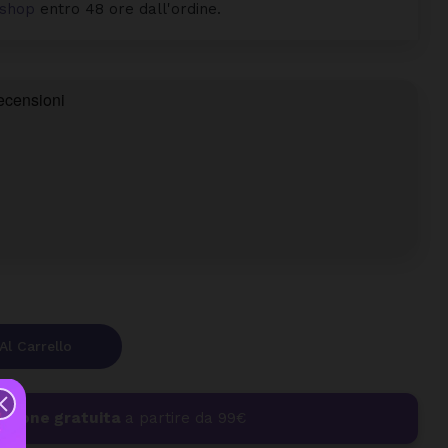
byshop
entro 48 ore dall'ordine.
Al Carrello
izione gratuita
a partire da 99€