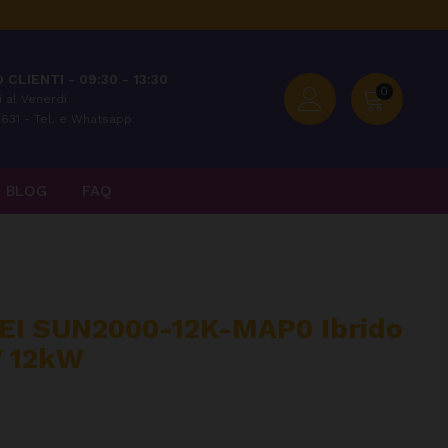
 CLIENTI - 09:30 - 13:30
0
 al Venerdì
631 - Tel. e Whatsapp
BLOG
FAQ
EI SUN2000-12K-MAP0 Ibrido
W 12kW