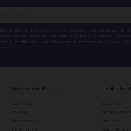
izioni generali e la
politica di riservatezza
. I dati personali che ci
pondere alle tue domande, elaborare gli ordini o consentire l'access
diritto di modificare e cancellare tutte le informazioni personali che
ount".
Selezionati Per Te
La Nostra 
Cavi Solari
Spedizione
Inverter
Termini Legali 
Microinverter
Chi siamo
Ottimizzatori
Resi e Rimbors