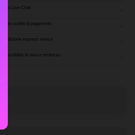
tenza Live Chat
Ampia scelta di pagamenti
Spedizione express veloce
Possibilità di reso e rimborso