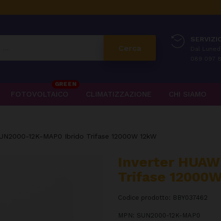
SERVIZIO
Cerca
Dal Lunedì
089 097 8
GREEN
FOTOVOLTAICO
CLIMATIZZAZIONE
CHI SIAMO
SUN2000-12K-MAP0 Ibrido Trifase 12000W 12kW
Inverter HUAW
Trifase 12000
Codice prodotto:
BBY037462
MPN:
SUN2000-12K-MAP0