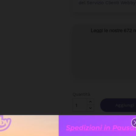
del Servizio Clienti Web
Quantità
Aggiungi 
Sped