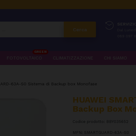
SERVIZIO
Cerca
Dal Lunedì
089 097 8
GREEN
FOTOVOLTAICO
CLIMATIZZAZIONE
CHI SIAMO
RD-63A-S0 Sistema di Backup box Monofase
HUAWEI SMART
Backup Box M
Codice prodotto:
BBY035652
MPN:
SMARTGUARD-63A-S0