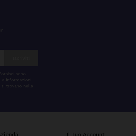
on
 fornisci sono
o a informazioni
 si trovano nella
Azienda
Il Tuo Account