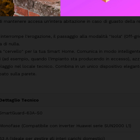
dei vecchi sistemi che potevano alimentare solo alcune prese di 
di mantenere accesa un'intera abitazione in caso di guasto della re
 interrompe l'erogazione, il passaggio alla modalità "Isola" (Off-gri
 di nulla.
"cervello" per la tua Smart Home. Comunica in modo intelligente 
i (ad esempio, quando l'impianto sta producendo in eccesso), azze
ggio nel locale tecnico. Combina in un unico dispositivo elegante 
ato sulla parete.
Dettaglio Tecnico
SmartGuard-63A-S0
Monofase (Compatibile con inverter Huawei serie SUN2000 L1)
63 A (Ideale per gestire gli interi carichi domestici)