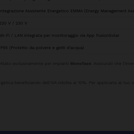
Integrazione Assistente Energetico EMMA (Energy Management Ass
220 V / 230 V
Wi-Fi / LAN integrata per monitoraggio via App FusionSolar
IP55 (Protetto da polvere e getti d'acqua)
ettato esclusivamente per impianti
Monofase
. Assicurati che l'in
etica beneficiando dell'IVA ridotta al 10%. Per applicarla al tuo o