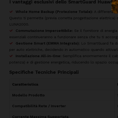
I vantaggi esclusivi dello SmartGuard Huawei:
Whole Home Backup (Protezione Totale):
A differenza 
Questo ti permette (previa corretta progettazione elettrica) 
LUNA2000.
Commutazione Impercettibile:
Se il fornitore di energia
essenziali continueranno a funzionare senza che tu ti accorga
Gestione Smart (EMMA Integrato):
Lo SmartGuard fa da 
per auto elettriche, decidendo in automatico quando attivarl
Installazione All-in-One:
Semplifica enormemente il cabla
potenza) e di gestione energetica, riducendo lo spazio occup
Specifiche Tecniche Principali
Caratteristica
Modello Prodotto
Compatibilità Rete / Inverter
Corrente Massima Supportata