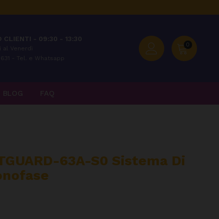
 CLIENTI - 09:30 - 13:30
0
 al Venerdì
631 - Tel. e Whatsapp
BLOG
FAQ
GUARD-63A-S0 Sistema Di
onofase