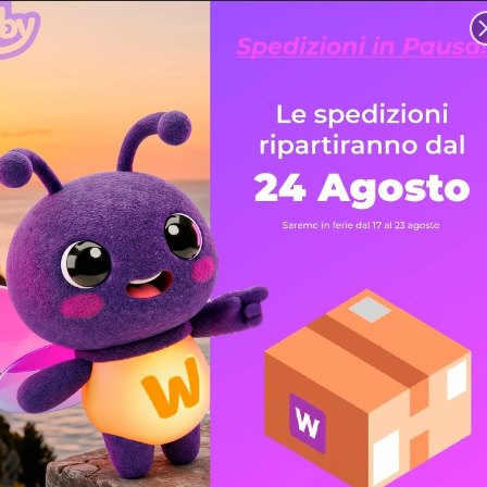
DOTTO
SCHEDE TECNICHE
SmartGuard-63A-S0 (Monofase)
zione avanzato progettato per gli impianti fotovoltaici residenzi
o per la tua casa. Sostituisce il precedente Backup Box offrendo 
 il tuo autoconsumo e garantirti energia infinita e senza interruzioni