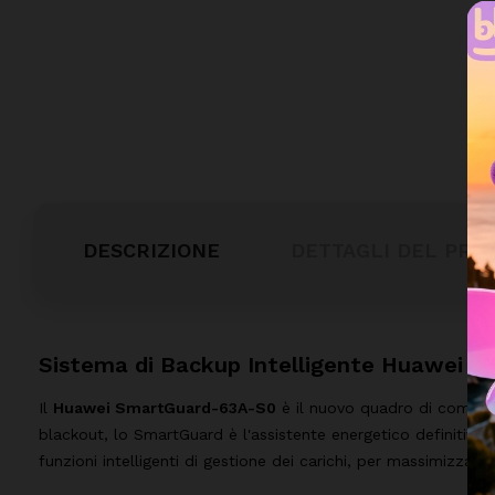
DESCRIZIONE
DETTAGLI DEL PRO
Sistema di Backup Intelligente Huawei 
Il
Huawei SmartGuard-63A-S0
è il nuovo quadro di commuta
blackout, lo SmartGuard è l'assistente energetico definitiv
funzioni intelligenti di gestione dei carichi, per massimizzare