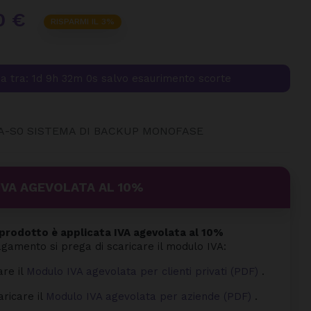
0 €
RISPARMI IL 3%
a tra:
1d 9h 32m 0s
salvo esaurimento scorte
-S0 SISTEMA DI BACKUP MONOFASE
IVA AGEVOLATA AL 10%
rodotto è applicata IVA agevolata al 10%
agamento si prega di scaricare il modulo IVA:
are il
Modulo IVA agevolata per clienti privati (PDF)
.
aricare il
Modulo IVA agevolata per aziende (PDF)
.