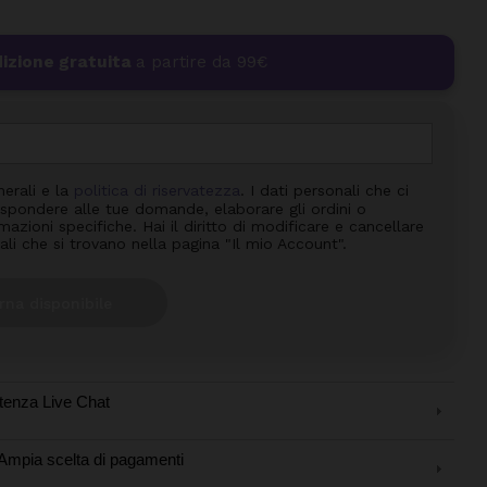
izione gratuita
a partire da 99€
nerali e la
politica di riservatezza
. I dati personali che ci
 rispondere alle tue domande, elaborare gli ordini o
azioni specifiche. Hai il diritto di modificare e cancellare
ali che si trovano nella pagina "Il mio Account".
rna disponibile
tenza Live Chat
Ampia scelta di pagamenti