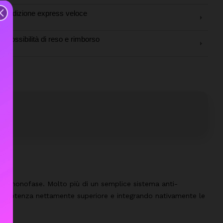
Spedizione express veloce
Possibilità di reso e rimborso
ali monofase. Molto più di un semplice sistema anti-
una potenza nettamente superiore e integrando nativamente le
.