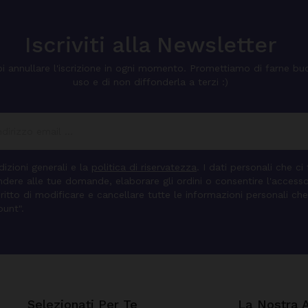
Iscriviti alla Newsletter
i annullare l'iscrizione in ogni momento. Promettiamo di farne bu
uso e di non diffonderla a terzi :)
izioni generali e la
politica di riservatezza
. I dati personali che ci
pondere alle tue domande, elaborare gli ordini o consentire l'access
diritto di modificare e cancellare tutte le informazioni personali che
ount".
Selezionati Per Te
La Nostra 